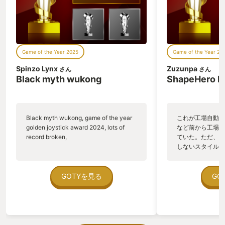
Game of the Year 2025
Game of the Year 20
Spinzo Lynx
Zuzunpa
さん
さん
Black myth wukong
ShapeHero F
Black myth wukong, game of the year
これが工場自動化
golden joystick award 2024, lots of
など前から工場自
record broken,
ていた。ただ、P
しないスタイルだし、P
のゲームいっぱい
ていた。 ただ、Sha
在を知ってから、
GOTYを見る
GO
う。気になる。ほ
ゃった。あぁ、セ
っている。あっ、
がない少しだけだ
を始めると、覚え