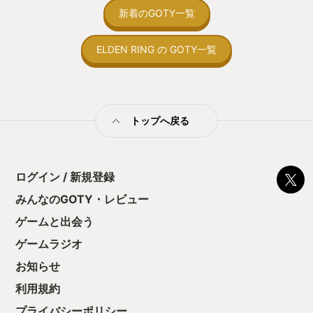
間制限があって、
新着のGOTY一覧
取っ付きづらいじ
トコンベアの配置
ELDEN RING の GOTY一覧
ん！このゲーム、
向けか？というの
の印象。 しかし
止する設定を有効
の仕組みの理解が
満足できるまで予
トップへ戻る
る！これにより沼
ミットがあるのに
に勤しんでしまう
型のローグライト
ログイン / 新規登録
をクリアしたら今
う気持ちを揺るが
みんなのGOTY・レビュー
後の報酬で「これ
ゲームと出会う
ちゃうじゃぁん。
っと試すだけだか
ゲームラジオ
て、クリアしちゃ
酬きたよ。もう寝
お知らせ
・・・・・ 「ぉ
利用規約
た、クリアまでや
も工場自動化沼に
プライバシーポリシー