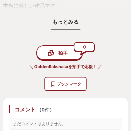
本当に楽しい作品です。
もっとみる
クリアした時、心底から感動しました。最近はその
感じは珍しくなったから、新すばらしきこのせかい
が作られた良かった。
0
拍手
＼ GoldenRakshasaを拍手で応援！ ／
ブックマーク
コメント
（0件）
まだコメントはありません。