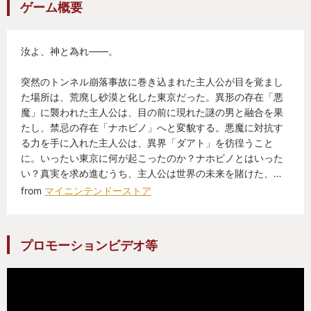
ゲーム概要
汝よ、神と為れ――。
突然のトンネル崩落事故に巻き込まれた主人公が目を覚まし
た場所は、荒廃し砂漠と化した東京だった。異形の存在「悪
魔」に襲われた主人公は、目の前に現れた謎の男と融合を果
たし、禁忌の存在「ナホビノ」へと変貌する。悪魔に対抗す
る力を手に入れた主人公は、異界「ダアト」を彷徨うこと
に。いったい東京に何が起こったのか？ナホビノとはいった
い？真実を求め進むうち、主人公は世界の未来を賭けた、…
from
マイニンテンドーストア
プロモーションビデオ等