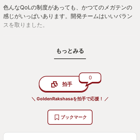
色んなQoLの制度があっても、かつてのメガテンの
感じがいっぱいあります。開発チームはいいバラン
スを取りました。
僕にとって難易度ハードの辛さはちょうどいい。何
もっとみる
回もボスにぶっ飛ばされて、チームを調整して、よ
うやく打ち勝つのは最高の感じ！
100時間程遊びましたが、もっとプレイしたっかた。
0
拍手
メガテンのファンは必ずプレイしないと。JRPGが好
＼ GoldenRakshasaを拍手で応援！ ／
きな人にもオススメです。
ブックマーク