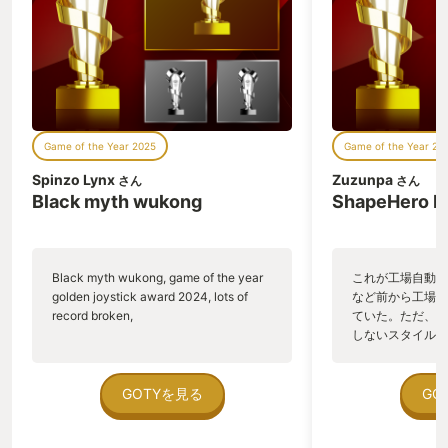
Game of the Year 2025
Game of the Year 20
Spinzo Lynx
Zuzunpa
さん
さん
Black myth wukong
ShapeHero F
Black myth wukong, game of the year
これが工場自動化
golden joystick award 2024, lots of
など前から工場自
record broken,
ていた。ただ、P
しないスタイルだし、P
のゲームいっぱい
ていた。 ただ、Sha
在を知ってから、
GOTYを見る
GO
う。気になる。ほ
ゃった。あぁ、セ