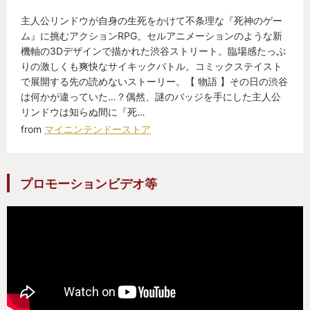
主人公リンドウが自身の生死をかけて不条理な『死神のゲー
ム』に挑むアクションRPG。セルアニメーションのような新
機軸の3Dデザインで描かれた渋谷ストリート。臨場感たっぷ
りの激しくも爽快なサイキックバトル。コミックステイスト
で展開する先の読めないストーリー。【 物語 】その日の渋谷
は何かが違っていた…？偶然、謎のバッジを手にした主人公
リンドウは知らぬ間に『死…
from
マイニンテンドーストア
プロモーションビデオ等