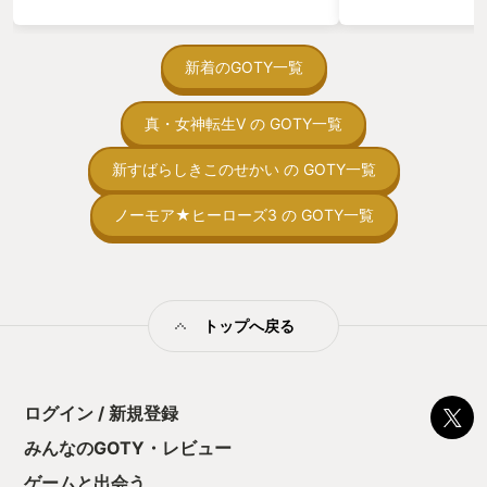
っている。あっ、
がない少しだけだ
を始めると、覚え
間制限があって、
新着のGOTY一覧
取っ付きづらいじ
トコンベアの配置
真・女神転生V の GOTY一覧
ん！このゲーム、
向けか？というの
の印象。 しかし
新すばらしきこのせかい の GOTY一覧
止する設定を有効
の仕組みの理解が
ノーモア★ヒーローズ3 の GOTY一覧
満足できるまで予
る！これにより沼
ミットがあるのに
に勤しんでしまう
型のローグライト
トップへ戻る
をクリアしたら今
う気持ちを揺るが
後の報酬で「これ
ちゃうじゃぁん。
ログイン / 新規登録
っと試すだけだか
て、クリアしちゃ
みんなのGOTY・レビュー
酬きたよ。もう寝
・・・・・ 「ぉ
ゲームと出会う