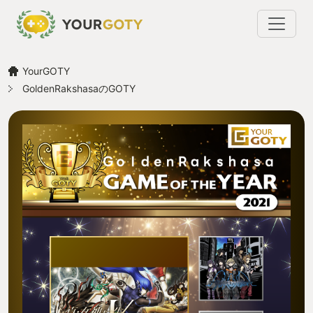
YourGOTY
GoldenRakshasaのGOTY