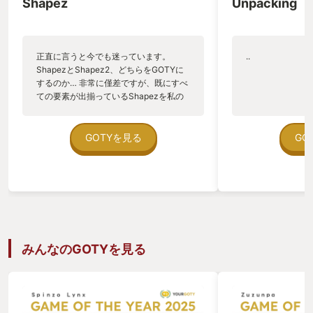
Shapez
Unpacking
正直に言うと今でも迷っています。
..
ShapezとShapez2、どちらをGOTYに
するのか… 非常に僅差ですが、既にすべ
ての要素が出揃っているShapezを私の
GOTYに選出させていただきます。
Shapez2は現時点ではアーリーアクセス
版で、来年メジャーアップデート予定と
GOTYを見る
GO
のことなので来年MyGOTYを取ってもら
いましょう！ さて、このゲームの魅力で
すが「工場シミュレーション」+「図形
パズル」の組み合わせが素晴らしい。 ゲ
ームの流れは 1.お題が提示される 2.マッ
プに埋まっている◯や□の図形を採掘し
て組み合わせてお題通りの図形を作る 以
上！ このシンプルなパズルゲームに"工
みんなのGOTYを見る
場"というエッセンスが加わるだけでこ
んなにも楽しくなるのか！と衝撃を受け
ました。 工場というと資金管理・素材管
理・限られた土地の有効利用・各所に配
置する人員といった複雑な要素があり