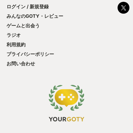
ちゃうじゃぁん。
らがこのゲームの本番です。 「工場はあ
ログイン / 新規登録
っと試すだけだか
くまでエッセンス…本筋は図形パズル
て、クリアしちゃ
だ！」 そう思っていた時期が私にもあり
みんなのGOTY・レビュー
酬きたよ。もう寝
ました。 「毎回工場を作るのが面倒くさ
・・・・・ 「ぉ
ゲームと出会う
い！」と思った瞬間からこのゲームは工
た、クリアまでや
場がメインの第二形態に進化するので
ラジオ
も工場自動化沼に
す。 それが【工場の完全自動化】 チュ
ートリアル終盤で開放される"信号"とい
利用規約
う要素があります。 お題の納品所から現
プライバシーポリシー
在のお題の情報が仮想の情報（データ）
として発信されているのです。 この仮想
お問い合わせ
の情報を仮想の機械で分解分析をし、実
際の機械に送信しそのデータを受け取っ
て現在のお題に必要な素材だけを次のラ
インに通す、といったことが可能になり
ます。 つまり、すべてのお題に対応でき
る工場を1つ立ててしまえば、あとはゲ
ーム画面を眺めるだけでお題が変わるご
とに完全オートでクリアが可能になりま
す。 工場長はスマホ片手にモニターを見
つめるだけ、そんな夢の合法社内ニート
生活が可能なのです！ 「え？そんなの作
ったらやること無いじゃん？つまんなく
ね？」 そう思いましたね？ この完全自