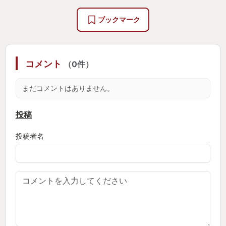
全てのストレスから心を無にしてくれたこのゲー
ム。
ブックマーク
2が出るそうなので絶対買います。
私の心を穏やかにするためにはこのゲームで汚れを
落とすか、仕事を辞めるかの2択しかありません。
コメント
（0件）
早く2を出してほしいです
まだコメントはありません。
投稿
投稿者名