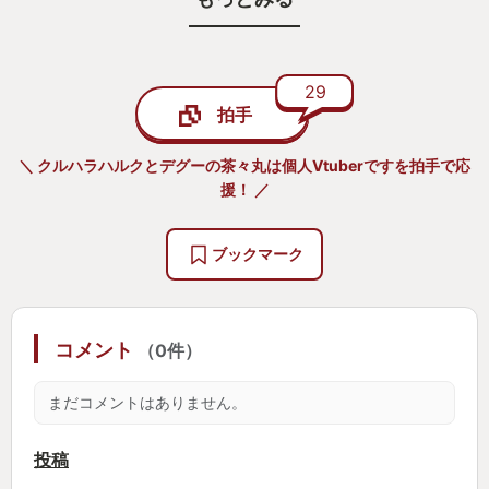
グが面白いという話を聞き見てみると、そのエキサ
イティングさにどハマり！
各選手の配信を見て、初心者講座等もチェックしス
29
拍手
ト5を購入...即挫折しました。
そしてスト6！
＼ クルハラハルクとデグーの茶々丸は個人Vtuberですを拍手で応
モダン操作が導入された本作は神ゲーです。
援！ ／
YouTubeで見ていた駆け引きやテクニック。
初心者講座を真似してひとつひとつ自分のものに
ブックマーク
し、少しづつランクが上がっていく快感。
覚えたてのテクニックやコンボを駆使しても、ガン
攻めの暴力に蹂躙される無力感。
コメント
（0件）
必殺技を自在に出せる人達は昔からこんな神ジャン
ルを楽しんでいたのかと思うと嫉妬すら覚えます
まだコメントはありません。
笑。
現在プラチナ3ですが、少しづつ上がっていこうと精
投稿
進していきます！