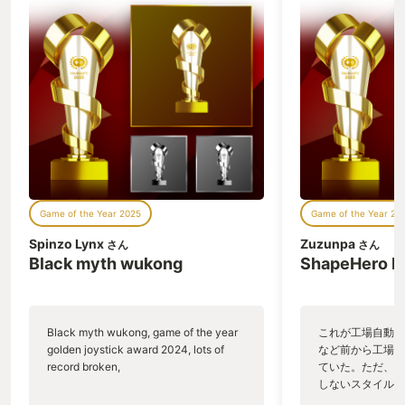
「面倒くさそう」と思われる人も多いと
思います。 そんな方にはまず、この
Shapezをプレイしてほしいです。 資
金？ありません！ 素材？ありません！
土地？好きなだけ使え！ 人員？いませ
ん！ あくまでも図形パズルがメインなの
で工場の経営面は存在しません。 邪魔す
る敵とかもいません。 採掘する図形も無
限なので枯渇することも無いです。 工場
ゲーム初心者の方にこそオススメしたい
ゲームです。 お題が変わったら使えそう
な素材を探してその近くに工場を作る。
Game of the Year 2025
Game of the Year 20
または、以前作った工場を改造して図形
を作ったり、 既にある工場をコピーし
Spinzo Lynx
Zuzunpa
さん
さん
て、お目当ての図形の近くにペーストす
Black myth wukong
ShapeHero F
る。 これですべてのお題はクリア可能で
す。 特にコピペが便利です。 「この部
分は前に作った工場のあの部分をコピペ
すればOKだな」 と言うことがとても多
Black myth wukong, game of the year
これが工場自動化
いので、毎回同じ作業をしなくていいの
golden joystick award 2024, lots of
など前から工場自
はとても助かりました。 （上に素材なし
record broken,
ていた。ただ、P
と書きましたが、厳密に言うとコピペだ
しないスタイルだし、P
けは専用の図形を消費して行います。こ
のゲームいっぱい