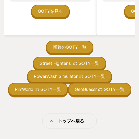
の図形もコピペ開放時にお題として出て
ていた。 ただ、Sha
くるので、その工場を壊さず残しておけ
在を知ってから、
GOTYを見る
GO
ば大丈夫です） ここまでを工場ゲーム経
う。気になる。ほ
験者の人が読むと 「ヌルゲーじゃね？」
ゃった。あぁ、セ
と思われるかもしれませんが、そんなこ
っている。あっ、
とはありません。 私は工場ゲームだと
がない少しだけだ
Factorio、Satisfactory（アーリーアク
を始めると、覚え
セス版）、マインクラフトの工場MOD
間制限があって、
新着のGOTY一覧
など。 シミュレーションゲームでは昨年
取っ付きづらいじ
GOTYに選ばせていただいたOxygen Not
トコンベアの配置
Included。 他にはRimWorld、Space
Street Fighter 6 の GOTY一覧
ん！このゲーム、
Haven等、色々ややこしいのを管理して
向けか？というの
遊ぶゲームが大好きなのですが、 安心し
の印象。 しかし
PowerWash Simulator の GOTY一覧
てください！ Shapezもちゃんとややこ
止する設定を有効
しいです！ （我ながらGOTYとは思えな
の仕組みの理解が
RimWorld の GOTY一覧
い文章ですが「複雑な要素を管理するこ
GeoGuessr の GOTY一覧
満足できるまで予
とが楽しい」を表す言葉が思いつかない
る！これにより沼
ので誰か教えてください…） 序盤はチュ
ミットがあるのに
ートリアルなので、少しずつ要素が開放
に勤しんでしまう
されて 使い方も教えてくれるので初心者
型のローグライト
の方も混乱なくステップアップできると
トップへ戻る
をクリアしたら今
思います。 そしてチュートリアルが終盤
う気持ちを揺るが
になるとこういう思考に行き着きます。
後の報酬で「これ
「毎回工場作るのダルくない？」 ここか