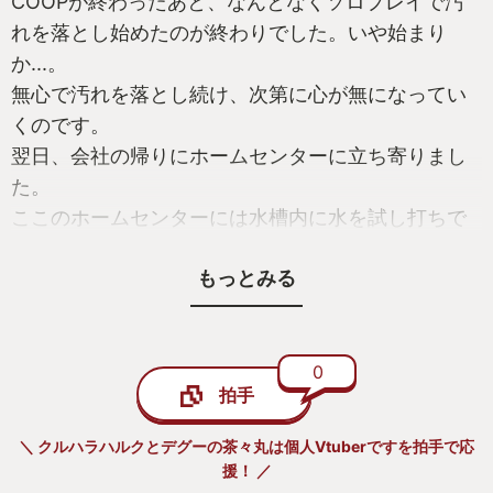
COOPが終わったあと、なんとなくソロプレイで汚
れを落とし始めたのが終わりでした。いや始まり
か...。
無心で汚れを落とし続け、次第に心が無になってい
くのです。
翌日、会社の帰りにホームセンターに立ち寄りまし
た。
ここのホームセンターには水槽内に水を試し打ちで
きるように固定されている高圧洗浄機があるからで
もっとみる
す。
私は高圧洗浄機のトリガーを引いていました。
謎に感動しました。
何の話ですか？これは？
0
拍手
日記みたいになってしまいましたが、仕事のストレ
ス、職場の人間関係、退勤後に来る業務連絡の
＼ クルハラハルクとデグーの茶々丸は個人Vtuberですを拍手で応
LINE。
援！ ／