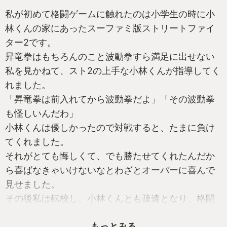
私が初めて格闘ゲームに触れたのは小学生の時に小
林くんの家にあったスーファミ版ストリートファイ
ター2です。
昇竜拳はもちろんのこと波動拳すら満足に出せない
私を見かねて、スト2の上手な小林くんが指導してく
れました。
「昇竜拳は前入れてから波動拳だよ」「その波動拳
も怪しいんだわ」
小林くんは優しかったので対戦すると、たまに負け
てくれました。
それがとても悔しくて、でも勝たせてくれたんだか
ら喜ばなきゃいけないなとわざとオーバーに喜んで
見せました。
その後私は転校し、小林くんとも疎遠となり、格闘
ゲーム＝難しいゲームとして敬遠していました。
もっとみる
しかし、3年前に知人からストリートファイターリー