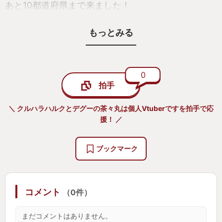
あと10都道府県まで来ました！
山の中に飛ばされた時の絶望感、テンプレみたいな
もっとみる
住宅地に飛ばされた時の迷路感。
青看板を見つけた時の嬉しさ。
ぜひ体験してみてほしいです。
0
拍手
＼ クルハラハルクとデグーの茶々丸は個人Vtuberですを拍手で応
援！ ／
ブックマーク
コメント
（0件）
まだコメントはありません。