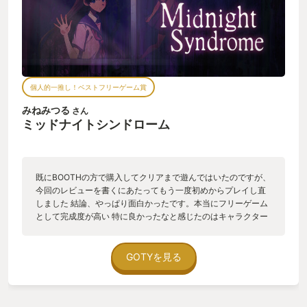
個人的一推し！ベストフリーゲーム賞
みねみつる
さん
ミッドナイトシンドローム
既にBOOTHの方で購入してクリアまで遊んではいたのですが、
今回のレビューを書くにあたってもう一度初めからプレイし直
しました 結論、やっぱり面白かったです。本当にフリーゲーム
として完成度が高い 特に良かったなと感じたのはキャラクター
の部分で、主要メンバー3人それぞれが全員個人としてキャラ立
ちしつつも、物語全体を通した会話のやり取りで互いにその人
物が持っている魅力を引き出しているところが3人の関係性や
GOTYを見る
各々のバックボーンの描写としてとても上手かったし 各キャラ
クターの見せ場、たとえば作劇上話の展開を進めたりストッパ
ーになったりといったラインの引き際やその役割の与え方も章