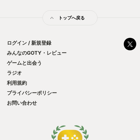
ごとにバランスが取れていて 全体的にキャラクターの見せ方、
人物描写がかなり優れているなと思いました ストーリーに関し
ても、大袈裟過ぎない怪奇現象とそれに付随する人間の悪意や
トップへ戻る
生々しさが丁度いい具合にマッチしていて、それが物語の結末
にしっかり反映されているのも話の構成として凄くよく出来て
いるなと感じましたし マルチエンディング方式を取っていなが
ら、後味の良し悪しは別としてその終わり方全てに納得がいく
のも、ストーリー描写が優れているが故に思うことだよな…と
ログイン / 新規登録
感嘆せざるを得ません。話に不必要な部分がほとんどないんで
みんなのGOTY・レビュー
すよね、それが凄い そしてゲーム性でいってもこの作品はプレ
イヤーに対する誘導の仕方がとても上手で、先ほど述べたマル
ゲームと出会う
チエンディングの"ある結末"へ自ずと向かうような仕掛けがこ
ちらが気付かないように自然に散りばめられているのが素晴ら
ラジオ
しかったです あまりゲームをやらないようなライトな層でも、
利用規約
やり込み癖のあるそれなりにゲームに慣れた層でも、そういう
属性であるがゆえにプレイ中絶対に引っ掛かってしまう罠があ
プライバシーポリシー
って 作品内で体験するミスリードというところでも、このゲー
ムはかなりレベルが高いです 一枚絵や立ち絵のクオリティも高
お問い合わせ
く、表情や服装の差分もそれなりに豊富で絵的な見応えもあり
ますし 世界観、ストーリー、ビジュアル、キャラクター、ゲー
ム性とどの要素も高水準でまとまっていて、作品の出来映え的
にかなり隙の無い仕上がりになっているなと思いました、有料
化しても絶対買いますよこれだけ出来が良かったら 現在自作ア
ニメやこのゲームのスピンオフ的な新作も制作中とのことなの