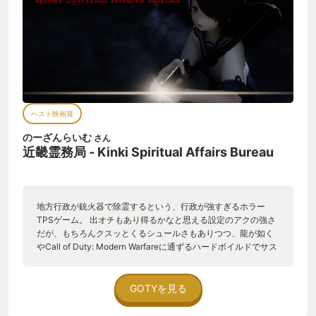
ベスト映画賞
のーざんらいむ
さん
近畿霊務局 - Kinki Spiritual Affairs Bureau
地方行政が銃火器で除霊するという、行政が強すぎるホラー
TPSゲーム。 出オチもあり得るかなと思える設定のアクの強さ
だが、もちろんクスッとくるシュールさもありつつ、龍が如く
やCall of Duty: Modern Warfareに通ずるハードボイルドでサス
ペンスな物語が楽しめる。 ムービーのアングル、演出、セリフ
回しなど、マイナーだけど良い映画を1本みたような満足感だっ
た。スタッフロールを見終わり、タイトル画面が表示されると
GOTYを見る
思わず拍手していた。良い物語をありがとう。