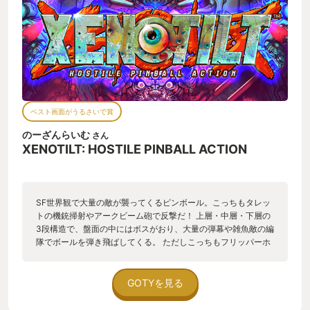
ベスト画面がうるさいで賞
のーざんらいむ
さん
XENOTILT: HOSTILE PINBALL ACTION
SF世界観で大量の敵が襲ってくるピンボール。こっちもタレッ
トの機銃掃射やアークビーム砲で反撃だ！ 上層・中層・下層の
3段構造で、盤面の中にはボスがおり、大量の弾幕や雑魚敵の編
隊でボールを弾き飛ばしてくる。 ただしこっちもフリッパーホ
ールド中に下ナッジすると機銃掃射ができたり、長押し下ナッ
ジすると連鎖するビームを撃って雑魚を掃討できる。 敵や弾・
得点エフェクトがゴテゴテがっちり描き込まれたドット絵で盤
GOTYを見る
面にあふれ、ドーパミンがドバドバ出るが、盤面は意外と素直
でジャックポット条件もシンプル。 ナッジも入力した方向にボ