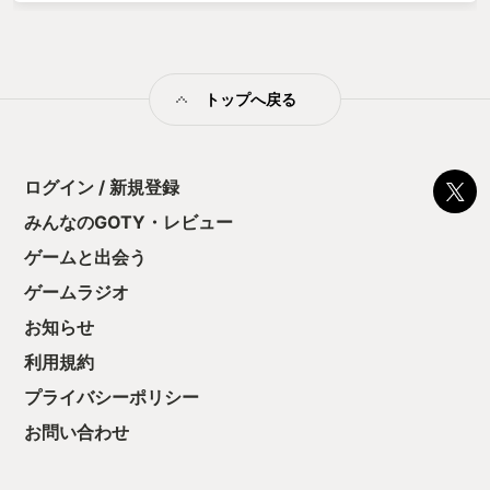
ールがしっかり軌道変化してくれ、ゲームスピードが速い点を
除けばピンボール初心者でも入りやすいかもしれない。 説明は
あんまり無いのが玉に瑕だが、まあ実際に触って演出ギラギラ
楽しい！とするのが良いだろう。 テンションを盛り上げてくれ
トップへ戻る
るノリノリの音楽も必聴。サントラも販売を開始した。 速攻ア
ガれる電子ドラッグの逸品。
ログイン / 新規登録
みんなのGOTY・レビュー
ゲームと出会う
ゲームラジオ
お知らせ
利用規約
プライバシーポリシー
お問い合わせ