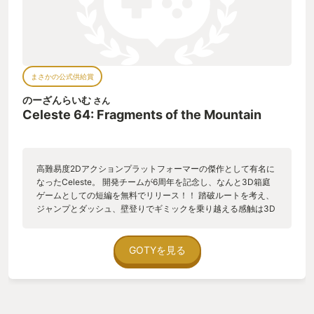
まさかの公式供給賞
のーざんらいむ
さん
Celeste 64: Fragments of the Mountain
高難易度2Dアクションプラットフォーマーの傑作として有名に
なったCeleste。 開発チームが6周年を記念し、なんと3D箱庭
ゲームとしての短編を無料でリリース！！ 踏破ルートを考え、
ジャンプとダッシュ、壁登りでギミックを乗り越える感触は3D
になっても健在で、素晴らしいファンサービスであった。 原作
ファンはマストプレイな一作。
GOTYを見る