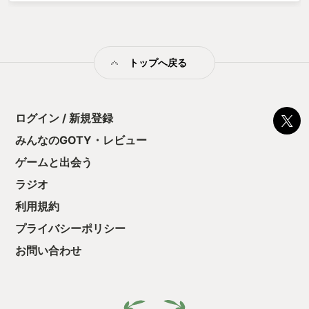
のステージが統一感がない不気味な雰囲気で構成されていて、
プレイ中ずっと背筋がゾクゾクしていました…。 今まで遊んだ
ホラーゲームの中で一番、じっとりぞわぞわ怖かった！という
印象です。 【おすすめポイント】 ・引き込まれるストーリーテ
トップへ戻る
キスト！ 最初は「失踪した友人が作ったゲームらしい」という
情報だけでプレイを始めるんですが、ステージをクリアするた
びに掲示板の書き込みやブログ記事が解放されて、少しずつ事
件の真相が明らかに…。 「次はどんな情報が？」と手が止まら
なくなります！考察好きにはたまらない展開の連続です。 ・探
ログイン / 新規登録
索が楽しい、絶妙なヒント設計！ ストーリーを進めるための導
みんなのGOTY・レビュー
線がしっかりしていて、ほぼ詰まることなく探索を楽しめま
す。そして、ラストでは「そういうことだったのか！」とスッ
ゲームと出会う
キリする部分もありつつ、さらに考察したくなる謎も残してく
れています。これがまたプレイ後に余韻を残してくれていて、
ラジオ
とても良い…。 ・とにかく雰囲気が怖い！ 和風ホラーらしい陰
利用規約
鬱で湿っぽい空気感が終始漂っています。 AI生成で作られた不
気味な写真や画像は、じっと見ているだけで不安感を煽られる
プライバシーポリシー
ほど…。ジャンプスケアに頼らない、本能的な恐怖が体験でき
ます。 【こんな人におすすめ！】 ・じわじわくる恐怖を体験し
お問い合わせ
たい人！ 急に驚かされるようなホラーではなく、心理的な怖さ
を味わいたい方にピッタリです。 ・ゲームの世界観を読み解く
のが好きな人！ 探索を進めながらテンポよく謎が提示され、気
づけば物語の深みにハマっています。 ・断片的な情報をつなぎ