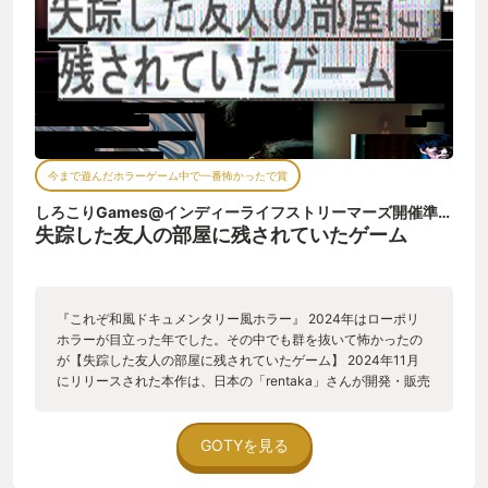
今まで遊んだホラーゲーム中で一番怖かったで賞
しろこりGames@インディーライフストリーマーズ開催準備中🎮✨
失踪した友人の部屋に残されていたゲーム
『これぞ和風ドキュメンタリー風ホラー』 2024年はローポリ
ホラーが目立った年でした。その中でも群を抜いて怖かったの
が【失踪した友人の部屋に残されていたゲーム】 2024年11月
にリリースされた本作は、日本の「rentaka」さんが開発・販売
を手掛けています。 【どんなゲーム？】 もう、タイトルからし
て謎めいていますよね？ ジャンルとしては、一人称視点のモキ
ュメンタリー風ホラーゲームです。 失踪した友人の部屋で見つ
GOTYを見る
けたという、謎のゲームを起動するところから物語がスタート
します。 プレイするのは5つの異なるゲームモード。それぞれ