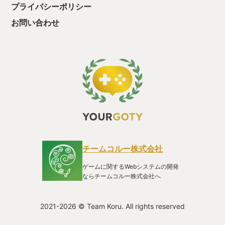
だ。 どこまで出来るか心配だったが、やらせてみたらLEGO遊
プライバシーポリシー
びが大好きな娘の心をバッチリ掴み、謎解きもちょうど良い難
易度のようだ。 LEGOならではの制限された動きからくるジョ
お問い合わせ
ークに溢れたムービーや任天堂キャラクターの登場に終始楽し
んでプレイしてくれたのは、心の中でガッツポーズだった。 ま
だまだ一人でやり切ることは出来ないけれど、ゲームの楽しさ
を知る入り口としては、最高のチョイスになったと思う。 この
ゲームには、娘がゲームを楽しめる年齢になってきたんだなぁ
とか、そうか、子供の心ではそういう風に感じるのかと、いろ
んな感心と喜びが詰まっていた。 世のゲーミングお父さん達が
感じたであろう我が子との触れ合いと成長に出会うことが出来
たこのソフトに感謝を込めて、僕の今年のGOTYとしたい。 自
分の嗜好に子供が一緒に楽しんでくれることが、こんなに嬉し
いことだとは。 次は一緒にお酒を飲む時かな。
チームコルー株式会社
ゲームに関するWebシステムの開発
ならチームコルー株式会社へ
2021-2026 © Team Koru. All rights reserved