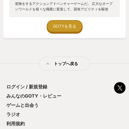
冒険をするアクションアドベンチャーゲームだ。 広大なオープ
ンワールドを様々な職業に変装して、固有アビリティを駆使
し、謎を解きながらストーリーを進めていく。 当時はWii Uを持
っておらず、たまたま視聴したニコニコ動画のプレイ動画が出
会いだった。 LEGOという素材を上手く使った、ポップでクリ
GOTYを見る
エイティブな世界観に魅了され、いつか自分でプレイするん
だ！と意気込んだものの、Wii Uの商業的撤退と生活の変化によ
って購入には至らず、記憶の奥底に消えていった。 時は経ち。
8歳になる娘と一緒に遊ぶゲームはないかと、ニンテンドースト
アを物色していたら、Switch版となったこのソフトと再開し
た。 まだまだゲームをプレイし慣れていない娘には、少し難し
トップへ戻る
いかと思いながらもダメ元で購入。 これが大正解だった。 当時
僕の心を踊らせた世界観への感動は、時が経っても健在だっ
た。 世界のほとんどはLEGOで組み立てられており、建造物を
除いた多くのものは、攻撃すると壊すことができる。 謎解きで
は、壊したLEGOを組み立て直して、別の物に作り直すことで道
ログイン / 新規登録
が開けるといった具合だ。 消防士に変装するとLEGOで出来た
みんなのGOTY・レビュー
火が消せるし、牧場主に変装するとLEGOの鶏で空を飛び、卵を
飛ばして攻撃する。 ちょっとやそっとの無理や違和感も、
ゲームと出会う
LEGOなら納得が出来てしまう。 LEGOは便利で万能な魔法の素
材だと本当に感心した。 ミスをするとライフは減り、4ミスで
ラジオ
自キャラもブロックのように分解するが、すぐに復活する。そ
利用規約
してゲームオーバーになることはほぼない。 とても優しい世界