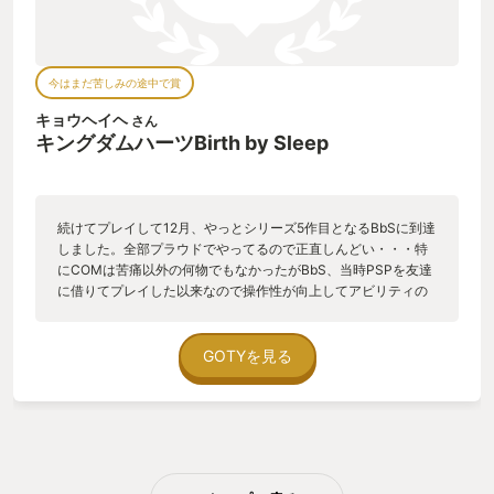
今はまだ苦しみの途中で賞
キョウヘイヘ
さん
キングダムハーツBirth by Sleep
続けてプレイして12月、やっとシリーズ5作目となるBbSに到達
しました。全部プラウドでやってるので正直しんどい・・・特
にCOMは苦痛以外の何物でもなかったがBbS、当時PSPを友達
に借りてプレイした以来なので操作性が向上してアビリティの
合成も楽しくてこれは良いものだねという気持ちでプレイして
いますが、何よりザックス！ザックス君がゲストで出演するん
ですが当時は誰この没個性キャラFFのどの作品で出るん
GOTYを見る
だ・・・くらいにしか思っていなかったので出会いなおしたザ
ックスには思わず涙が出そうになりました。クライシスコアも
プレイ済みのため）