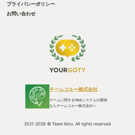
し店に持って行って売ることも出来るし焼いて食べる事も… め
プライバシーポリシー
ちゃくちゃやこの世界！！ 暗い！怖い！忙しい！死体解剖した
くない！まだ農作業してるんだからロバ死体持ってくんな
お問い合わせ
っ！！ そんなこんなしてるうちに墓場が綺麗に整っていき教会
に人が集まり始め、村人からの信頼も上がり楽しくなってき
た。 意外に謎の多いストーリーも気になるし、スキル解放で作
業効率もどんどん上がって行く。 DLC（安い）を導入すれば遺
体をゾンビ化して作業員にできたりする。ゾンビ農場のワイン
とか作れて楽しい。 ブルーチーズぐらいクセの強いゲームだ
が、心の一線を越えるとたちまち時間が溶けまくる神ゲー、い
や「死神ゲー」になる。 さあ皆んなも新鮮な遺体をGETだぜ
っ！！！
チームコルー株式会社
ゲームに関するWebシステムの開発
ならチームコルー株式会社へ
2021-2026 © Team Koru. All rights reserved