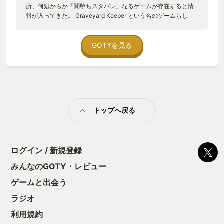
所、何処からか「闇堕ちスタバレ」なるゲームが存在すると情
報が入ってきた。 Graveyard Keeper という名のゲームらし
い。訳すと「墓守」。 不穏なワードとスタバレ的ゲームが合わ
さるとどうなるのか興味が湧き恐る恐る購入。 牧場経営系ゲー
ムの冒頭は廃れた農場を再興するため自ら村に赴く事が多い
GOTYを見る
が、このゲームは事故に遭いなんだか分からない世界に強制的
に転生させられてしまう事から始まる。 目覚めた場所は寂れた
教会と墓場の隣にある小屋。主人公は訳も分からず彷徨うと何
処からか声が。声が聴こえる場所に行くと「喋る頭蓋骨」が話
しかけてきてアレコレ指示してくる。 訳が分からない俺とゲー
ムの中の男。 話を進めて行くとどうやら元の世界に帰るには寂
トップへ戻る
れた教会と墓場を修復して村人達の信仰を集めて徳を積めば帰
ることが出来るかもしれないとの事。 主な仕事は荒れた墓の修
繕、教会の設備強化、もちろんスタバレ要素である農業にな
る。 やがて鈴の音と共にロバがあるモノを運んでくる。 遺体
だ。 墓守なのだから埋葬作業はするんだろうとは思ってた。 だ
ログイン / 新規登録
がここである作業が発生する。 「遺体の解体」だ。 このゲーム
みんなのGOTY・レビュー
は墓場を整備するにあたり、墓のグレードというステータスが
存在する。墓標や棺などの材質の他に「遺体の品質」が重要に
ゲームと出会う
なってくる。ロバが運んでくる遺体はそのまま埋葬するには品
質が悪い。そこで遺体を解剖室に運び血液と脂肪を摘出すると
ラジオ
品質が上がりその遺体を墓に埋葬すると墓のグレードが上がる
利用規約
という仕組みだ。 遺体の品質てっ！！！笑 また遺体の肉を摘出