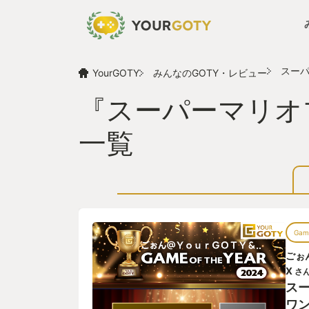
スーパ
YourGOTY
みんなのGOTY・レビュー
『スーパーマリオ
一覧
Game
ごぉ
X
さ
ス
ワ