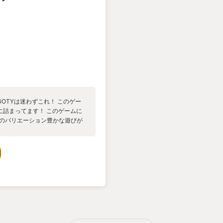
OTYは迷わずこれ！ このゲー
に詰まってます！ このゲームに
どのバリエーション豊かな遊びが
、迷路、なぜか見下ろし視点、
、もう終わり？もっとこの遊びし
ジいったらもう違う遊び。「こ
ひっかえ大忙し大変です。 それ
イがこのゲームにはあります。
ジを同じ時に遊んでいる、どこ
えている人のプレイにはほとん
んだろ？と思ってあまり気にせず
ると何だか意識が変わってきま
労しているのが見えて「だよね