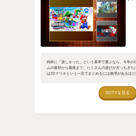
純粋に「楽しかった」という基準で選ぶなら、今年のG
ムの最初から最後まで、たくさんの遊びがぎっちぎち
は2Dマリオという一言でまとめるには無理があるほ
あります。音ゲー、謎解き、ドリル、ボス？ラッシュ
エトセトラエトセトラ。 「もっとこれ遊びたい！え
たい！」ってしょっちゅう思うんですが、次のステー
GOTYを見る
れも面白い！あっちも・・！」と次から次へとっかえ
と、密かに重要な要素として、ゆるいオンラインプレ
このゲームではオンライン状態で遊ぶと、同じステー
かの誰かが、透明なゴースト状態で見えます。でも見
ど干渉できません。 初めはこんなの何の意味がある
一人プレイをしていましたのですが、しばらく遊んで
した。 難しいところに差し掛かった時、他の人も苦