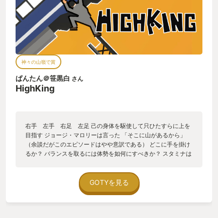
神々の山嶺で賞
ぱんたん＠笹黒白
さん
HighKing
右手 左手 右足 左足 己の身体を駆使して只ひたすらに上を
目指す ジョージ・マロリーは言った 「そこに山があるから」
（余談だがこのエピソードはやや意訳である） どこに手を掛け
るか？ バランスを取るには体勢を如何にすべきか？ スタミナは
持つのか？ ここは飛ぶのか！？本当に飛べるのか！？ 無心に遊
ぶと時間が溶けていきます 忍耐力も養われます 緩いオンライン
プレイで仲間が滑落するのを笑いながら遊ぶのも一興ですｗ
GOTYを見る