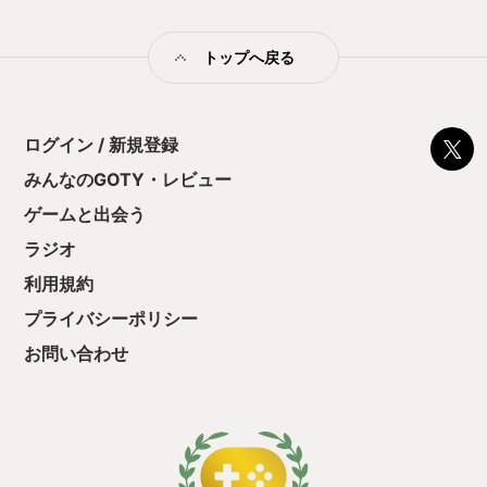
本気でやると圧勝してしまうので、考えたのは息子への接待プ
レイ！笑 息子が1位になったら2位をキープし、赤甲羅などを取
トップへ戻る
ったらわざと3位に。自分を抜かした2位のカートへ甲羅を当
て、自分が2位へ戻る。これを繰り返すことで息子への危険因子
をこくごとく排除します。 なかなかの集中力が必要であり、達
成すれば息子の笑顔も見れる上に自分も全力でゲームに取り組
める、いい縛りプレイ？になりました。 気がつけば息子が一人
ログイン / 新規登録
でもプレイし優勝できるようになっていたり、息子の成長を感
みんなのGOTY・レビュー
じています。 次は何のゲームを一緒にしようかな？と考えなが
ら、しばらくは冷めそうにない息子のマリオカート熱に付き合
ゲームと出会う
おうかなと思っています。
ラジオ
利用規約
プライバシーポリシー
お問い合わせ