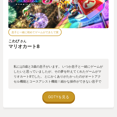
息子と一緒に初めてゲームができたで賞
こわび
さん
マリオカート8
私には5歳と3歳の息子がいます。 いつか息子と一緒にゲームが
したいと思っていましたが、その夢を叶えてくれたゲームがマ
リオカート8でした。 とにかくありがたかったのがオートアク
セル機能とコースアシスト機能！細かな操作ができない息子で
もコースアウトせずにレースができます。「パパ！みて一
番！」とレース中に画面をみずにこちらに話しかけてきても、
なんとかレースは継続できる！レース中に3歳の次男が「パパ、
GOTYを見る
おしっこ」と言ってきても、安心してコントローラを手放せま
す。 1位をとって満面の笑みの息子。コインを集めて新しいカ
ートが出る時のワクワクする息子。いつか息子と楽しくゲーム
をしたいと思っていた自分にとって、とても楽しい時間です。