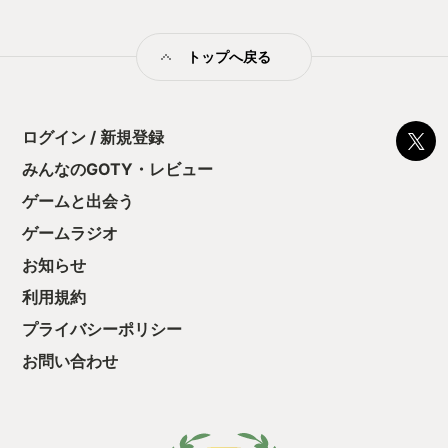
だからとても読みやすいのです～。 選択肢もな
いし、 淡々とボタン押しているだけでいい。
オート機能もあるから、
トップへ戻る
本当に何もしなくていいにゃ～。 でも日常の
何気ない風景も 立ち止まってみると 何か発見があるかもって思
えるような そんな内容だったりする。 お
台場に土地勘のある人には 見覚えのある風景
が登場するから 更に楽しめるかもしれないっす
ログイン / 新規登録
ね。 プレイ時間も１時間ちょっとだから サクッと楽しめて良い
みんなのGOTY・レビュー
よね。 BGMのピアノの音色も好きだな。
このゲームをプレイして
ゲームと出会う
かくいう自分も
一度仕事を休んで反対方向の電車に
ゲームラジオ
乗ったことがあるのを思い出したよ。
お知らせ
知らない駅で降りて
目に留まった風景を写真に撮って お腹
利用規約
が空けば見掛けた飲食店にフラッと入り 海沿
いを歩いて磯の匂いを嗅いで その日のうちにまた電車に乗
プライバシーポリシー
って帰ったんだ。 その時はちゃんと有休取ったけ
お問い合わせ
どね。 そうなんだ… そんな感じで 自由気ままに散歩するような
感覚が 得られるゲームなんだね。 このレ
ビューを見ている人も 日常に疲
れたとき、 このゲームで仕事をサボった気分に
なってみたらどうかな？ … 余談だけ