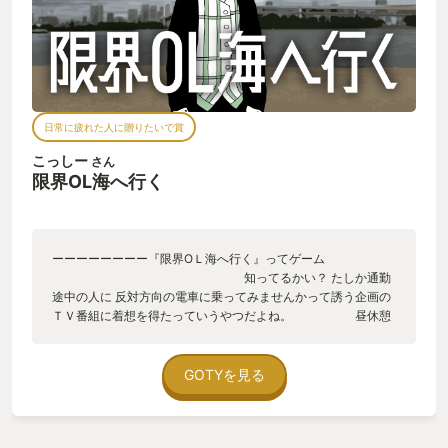
日常に疲れた人に贈りたいで賞
こっしー
さん
限界OL海へ行く
ーーーーーーーー『限界ОＬ海へ行く』ってゲーム
知ってるかい？ たしか通勤
途中の人に 反対方向の電車に乗ってみませんかって誘う企画の
ＴＶ番組に着想を得たっていうやつだよね。 昼休憩
中にふと限界が来ちゃったОＬが 海を見に行くっ
てだけの話なんだぜ。 途中で個性的な人物と出会いながら 「自
分の場所」を探し歩くんだよね。
GOTYを見る
そうです～。
こんな感じでチャットみたいな
会話劇で進んでいきます～。