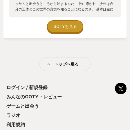
ッサムと出会うところから始まるんだ。 彼に導かれ、少年は自
分の正体とこの世界の真実を知ることになるのさ。 基本は左に
進んでいく横スクロールアクションだ。 アクションとはいえ出
来ることといえば、いろいろな効果がある“付箋”を投げて物に
貼り付けるだけだよ。 付箋の効果で謎を解いていくんだ。 付箋
GOTYを見る
には詩的で抽象的な文章が浮かび上がる。その内容は人によっ
ては特別な印象を持つかもね。 登場キャラクターもそれぞれ何
かを象徴したものになっているんだ。 それは物語を進めるにつ
れて徐々に明らかになっていくよ。 世界はそれほど広いわけで
はなくて、同じところにも何度か訪れることになるけれど、訪
れるたびに違った意味を持っていたりするんだ。 緻密に描かれ
トップへ戻る
た背景とキャラクターのアニメーションにきっと心奪われる
よ。 たまにドキッとすることもあるかもね。 ＢＧМのギターの
音色がとてもクリアに聴こえて、この世界の情緒を物語ってい
るよ。 この世界は不思議で、可愛くて寂しげで、もの悲しく
て、薄ら恐ろしくもある。 そして最後に待ち受ける真実を、き
ログイン / 新規登録
みは受け止めることになる。 きっときみの中でいつまでも残り
みんなのGOTY・レビュー
続けるものになるだろう。 サウダージゴーストがその思い出を
忘却の果てに送ろうとも、きっとまたいつかふとした瞬間に思
ゲームと出会う
い出す。 そんな作品だと思うんだ。 これ以上この作品について
は語れないな。 だから最後にもう一度いっておくよ、 この作品
ラジオ
を全ての創作をする人たちへ贈りたい―
利用規約