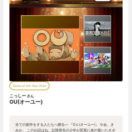
Game of the Year 2024
こっしー
さん
OU(オーユー)
全ての創作をする人たちへ贈る― 『ОＵ(オーユー)』 やあ、き
みか。 このお話はね、記憶喪失の少年が尻尾に炎の着いたオポ