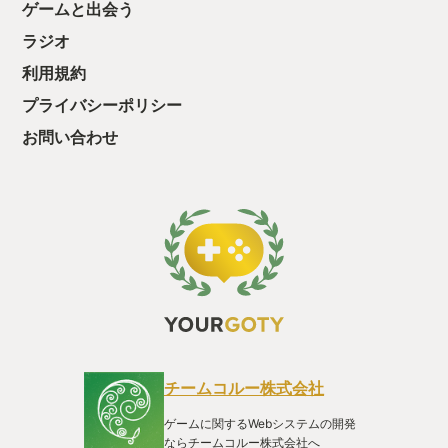
ゲームと出会う
たりと、わかりやすい成長要素もモチベーションが上がる。オ
ープンワールド的な自由度はないが、その分プレイヤーを引き
ラジオ
込んでいく計算し尽くされた”面白い、楽しい”が詰まってい
利用規約
る。テンポよく進むストーリーや解禁要素も相まり、ストレス
をほとんど感じることなく、快適に楽しめた。 また、徐々に
プライバシーポリシー
温度感が上がっていくストーリーにも引き込まれた。少々気に
なったのは、一部の登場人物たちを深堀りした話がほとんどな
お問い合わせ
いことだ。この点については、どこかの開発者インタビュー記
事で、今後スピンオフ的な作品で主人公やキャラたちの深堀り
をしていきたいという構想があると読んだことがある。続編を
匂わせる終わり方だったことからも、今後の展開が気になって
いる。 他には、調味料のメイン調達方法である「スタッフの
派遣のやり方」も少し気なった。チュートリアルでは「他にこ
ういうこともできるよ」みたいな感じで割とあっさり流されて
いたように思う。そのため、”派遣”というキーワードは知って
いたが、何が得られるのか、どうやって派遣するのか、という
使い方までは覚えておらず、結局攻略サイトで調べるまで分か
らなかった。今思えば、まだあまり慣れていない序盤からどん
どん新要素が出てくることに圧倒され、私の頭が一瞬ショート
した隙に入ってきた情報だったのだろう。正直、そこまでいう
チームコルー株式会社
程のことでもないのだが、一気にドドドッと説明パネルを出す
のではなく、もう少し穏やかにしたほうが頭に入りやすかった
ゲームに関するWebシステムの開発
かも、と感じた。 総じて、満足感のある適度なボリュームで
ならチームコルー株式会社へ