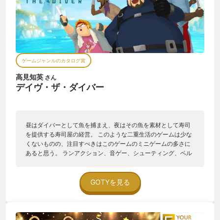
ゲームジャンルのカタログ賞
高見知英
さん
デイヴ・ザ・ダイバー
昼はダイバーとして魚を捕まえ、夜はその魚を素材として寿司
を提供する寿司屋の経営。 このような二重生活のゲームは少な
くないものの、注目すべきはこのゲームのミニゲームの多さに
あると思う。 ランアクション、音ゲー、シューティング、ベル
トスクロールアクション(シューティングとベルトスクロールア
クションはDLC)、ミニゲームとしてあまりにもたくさんのゲー
ムジャンルの遊びに触れることができる。 それ以外にも登場人
GOTYを見る
物たちによって繰り広げられるあんまり緊張感のないセリフの
数々は、プレイしていてもとても楽しく感じるゲームだった。
どのゲームが自分に向いているのか確かめたいという人はまず
はこのゲームを試してみるといいかもしれない。