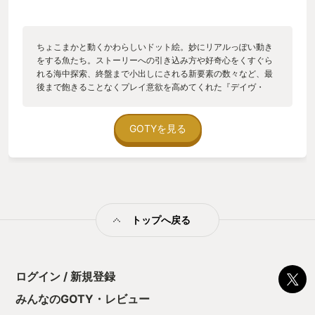
ちょこまかと動くかわらしいドット絵。妙にリアルっぽい動き
をする魚たち。ストーリーへの引き込み方や好奇心をくすぐら
れる海中探索、終盤まで小出しにされる新要素の数々など、最
後まで飽きることなくプレイ意欲を高めてくれた『デイヴ・
ザ・ダイバー』。 久々に、ストーリークリア後も自ら目標を
作ってやりこみプレイをするほど楽しめた作品。全体のボリュ
ームも長すぎず短すぎずでちょうど良い。寿司屋パートでは定
GOTYを見る
番のネタから斬新なネタまで想像以上にバリエーションが豊
富。最終的にお店に出すネタは利益率の高いものに絞られてし
まうが、新しい魚をGETしたときの「この魚はどんな寿司にな
るのだろうか」というワクワク感がたまらない。 登場キャラ
は皆クセが強く、なぜか中年おじさん率がとても高いところも
本作のユニークさの一つになっている。（嫌いじゃない） 寿
トップへ戻る
司職人”バンチョ”の無駄にかっこいい大げさな調理演出には思
わず笑ってしまうが、その清々しいまでの振り切れ方が最高に
良い。 魚は海に潜ってフックショット的な「銛（モリ）」で
突いて捕るのだが、簡単すぎず難しすぎない絶妙なバランスの
難易度。アクションの手触りの良さが特に良い。釣りでは味わ
ログイン / 新規登録
えない、魚たちとの直接的な駆け引きを楽しめる。酸素ボンベ
みんなのGOTY・レビュー
の残量がそのまま主人公の体力となっている点も、説得力のあ
るスマートな設計。また、銛自体に強化段階や属性要素があっ