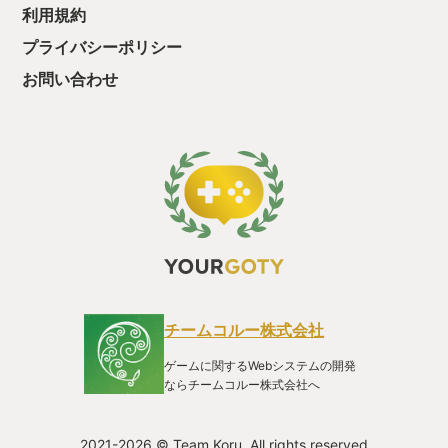
利用規約
ある。血がたぎる。 ピクミンたちのバリエーションも豊富で楽
しい。 戦いが得意なやつ、岩砕きが得意なやつ、資材を多く持
プライバシーポリシー
ち運べるやつ、施設の生産効率を上げるやつ、などなど。 適材
適所に活躍させるため、それら各ピクミンたちを生産するのに
お問い合わせ
必要な資材ラインを日夜整備することになるのである。 アーリ
ーアクセスということで、主目的である村の復興というところ
は道半ばという状態だが、ゲームプレイのサイクルは（とりわ
け工場自動化とピクミンライクの融合という意味で）非常に高
いレベルに完成している。 もしかしたら宮本さんがこれを見て
ほぞを噛んで悔しがってるんじゃないか、と思わせるほどの輝
きを感じている。 steamストアページやDiscordで開発予定を見
るに、あと３回くらい変身を残しているようでもあり、年明け
以降も完成版へのバージョンアップが非常に楽しみな傑作の卵
である。 了 ※現状Steamにてアーリーアクセス販売中。PSと
XBOXにて体験版配信中
チームコルー株式会社
ゲームに関するWebシステムの開発
ならチームコルー株式会社へ
2021-2026 © Team Koru. All rights reserved