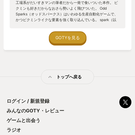
工場系がだいすきマンの筆者だから一発で食いついた本作。 ピ
クミンも好きだからなおさら勢いよく飛びついた。 Odd
Sparks（オッドスパークス）はいわゆる生産自動化ゲームで、
かつピクミンライクな要素を強く取り込んでいる。 spark（以
下、ピクミンと記載）といわれる不思議なお供を従えて、荒れ
た街を復興させる資源探しの旅に出る！というのが物語導入で
ある。 メインビジュアルからもわかるとおり、工場というよ
GOTYを見る
り、緑豊かな屋外の作業場である。コンベアもなく、どこが工
場なのかと文句を言う向きもあるかと思うが、 「ピクミンがコ
ンベアになるんだよ！」とばかりに、 ゲームを進めるにしたが
って、まさに人海戦術コンベアによる工場の様相を呈してく
る。 巨木から切り出した木材をピクミンの流れに乗せて加工場
に運び、そこで木材とピクミンの素（もと）を合成してさらに
トップへ戻る
ピクミンを量産するという無限地獄。 物量が少ない道は一匹だ
け配置してトボトボと運ばせ、資材を沢山さばきたいラインで
は、道ギチギチにピクミンを放り込んで行列で運ばせる。ピク
ミン量でライン能力が調整できるアイデアにうなった。工場長
オリマーの誕生である。 原生生物とのバトルも当然ある。 生き
ログイン / 新規登録
物を倒すと基本的にはピクミンの素が貰えるが、大型の原生生
みんなのGOTY・レビュー
物を倒すとピクミンの素の塊に加えて、次レベルの加工施設の
建設に必要なキー素材などが貰える。狩猟の嬉しさがしっかり
ゲームと出会う
している。 でかい獲物を狩る感じや、ヘタを打ったときの大量
死など、正しくピクミンフォロワーといえる。原生生物があっ
ラジオ
ち向いた瞬間「いっけえええーーっ！」と投げ連打するやつで