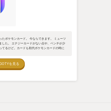
ったポケモンカード。 今ならできます。 ミューツ
ました。 エナジーカードがない点や、ベンチが少
ってるけど。カードも初代ポケモンカードの時に
らカモネギ、エナジー一個でコスパが良いと重宝さ
か、北海道へ行くフェリーでの遠足で、ポケモンカ
つよかった。 懐かしい思い出と共に、レッツプレ
GOTYを見る