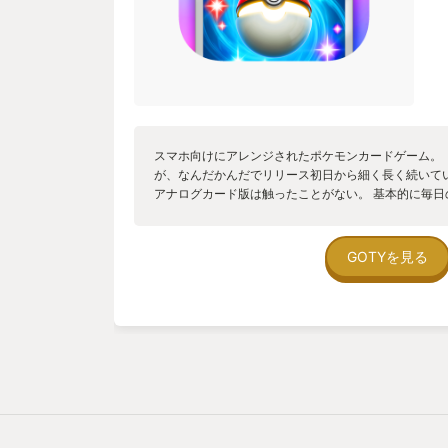
スマホ向けにアレンジされたポケモンカードゲーム。
が、なんだかんだでリリース初日から細く長く続いて
アナログカード版は触ったことがない。 基本的に毎
ョンなどの報酬受け取りくらいしかしていない。今年
ード機能が改善されたことで、カードがより集めやす
ード収集をメインで遊んでいる。絵やデザインのクオ
GOTYを見る
れる。 最近、それなりにカード資産が揃ってきたこと
ョンコンプリートへも挑戦中。オート機能が良い感じ
からないうちは参考になることが多い。 対戦はやや
性はきちんと感じられ、試合時間とのバランスも良い
数がまだちょっと少ないこと。タイプ別にちゃんと組
んだものなど、色々残しておきたい。 どれくらい続
も細々とやっているように思う。 ポケモンというコ
用のカードゲームとして見ても、非常に遊びやすく作