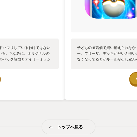
 ドハマリしているわけではない
子どもの頃高価で買い揃えられなか
いる。ちなみに、オリジナルの
ー、フリーザ、デッキがだいぶ揃い
日のパック解放とデイリーミッシ
なくなってるとかルールが少し変わ
行われたアップデートにてトレ
見かけたものがいくつか。 当時か
くなった。私は対戦よりも、カ
れてた記憶が思い出しました。 確
リティが高く、収集欲が刺激さ
ードプレイしたときに、カモネギは
で、1人用コンテンツの全ミッシ
イ！
で、プレイングのセオリーがわ
単調に感じる部分もあるが、戦略
。 不満点は、保存可能なデッキ
んだもの、ネタとして遊びで組
くか分からないが、おそらく来年
ンテンツの力も大きいが、スマホ
られていると感じた。
トップへ戻る