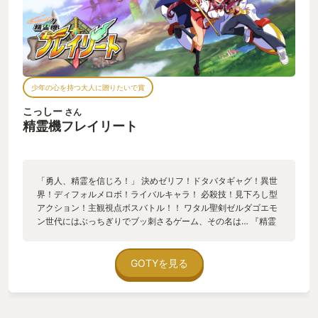
少年の心を持つ大人に贈りたいで賞
こっしー
さん
精霊機フレイリート
「勇人、精霊を信じろ！」 決めゼリフ！ドタバタギャグ！異世
界！ディフォルメロボ！ライバルキャラ！ 必殺技！見下ろし型
アクション！主観視点ボスバトル！！ ワタル聖剣ゼルダゴエモ
ン世代にはぶっちぎりでブッ刺さるゲーム、その名は… 『精霊
機(スピリットマシン)フレイリート』！！ インティ・クリエイ
ツが送る、いわゆる「エイプリルフールネタ本当にやっちゃっ
た系」企画だぜ。 冒険パートは連続切り・タメ技・回避行動の
GOTYを見る
シンプル操作。仲間の魔法アシストが攻略のカギだ。 ＨＰやМ
Ｐを回復するアイテムには限りがあるから、敵の行動パターン
をしっかり把握してトライ＆エラーを繰り返して進んでいくん
だ。 ボス戦パートでは遠距離攻撃が基本。敵が接近戦を挑んで