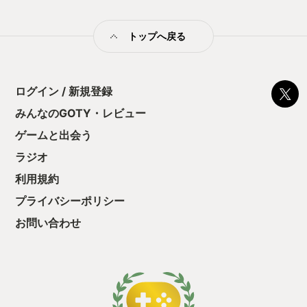
来たらジャストガード！ ひるんだ相手に一刀焼却フレイムセイ
バーをたたき込め！ エイプリルフールネタだけあってボリュー
トップへ戻る
ムこそ少ないけれど（プレイ時間約２時間ほど）、“あの頃”の
ノスタルジーを感じるには充分な内容だ。 熱血漢の主人公、オ
ープニング主題歌、主役機の召喚、アイキャッチ風画面、エン
ディングテーマに開発陣の悪ノリ(?)と愛、そして拘りを感じる
ぜ！ 世代じゃなくても、サクッとプレイできるアクションゲー
ログイン / 新規登録
ムとしてオススメできる作品だ。 プレイすればきっと 「君のハ
みんなのGOTY・レビュー
ートもぶっちぎりだぜ！！」
ゲームと出会う
ラジオ
利用規約
プライバシーポリシー
お問い合わせ