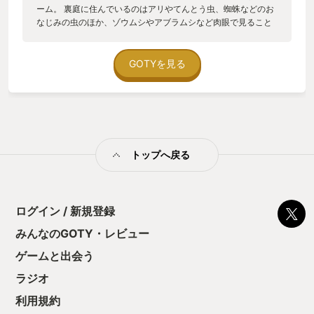
ーム。 裏庭に住んでいるのはアリやてんとう虫、蜘蛛などのお
なじみの虫のほか、ゾウムシやアブラムシなど肉眼で見ること
はまずない虫など実にたくさん。その虫たちと闘ったり、時に
は肉を頂いたりしながらサバイバル生活を歩むゲーム。 敵とな
る虫と間合いを見極めてうまく戦うアクション性、少しでも油
GOTYを見る
断すると弱い虫にもやられてしまうスリリングさ、自分の住処
を草や茎などさまざまな素材で作っていくクリエイト要素、い
ろんなものが詰まっていて遊べる範囲はたくさん。強力な虫を
知略を尽くして撃退した時は思わず声が出るほど興奮します。
また草食のゾウムシやアブラムシなどを主食として生きて行く
ことは多いのですが、そういうような無抵抗の虫を倒して生き
トップへ戻る
延びる生活を送ることになり、狩りをするってどういうことだ
ろうというような現実世界では今なかなか体験できないような
経験ができる、学びにもなるゲームだなと思います。 自分はや
っていないものの、4人でのマルチプレイも可能。Microsoftア
カウントでサインインすることによってXboxやPlayStationな
ログイン / 新規登録
ど別プラットフォームのユーザーとも協力プレイが可能。 複数
みんなのGOTY・レビュー
人で裏庭の冒険を行っていくことができるそうです。 ソロプレ
イでもマルチプレイでもいろいろな要素があり、それぞれの難
ゲームと出会う
しさがあり、非常に面白いゲームだと思います。
ラジオ
利用規約