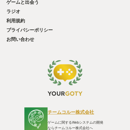
ゲームと出会う
のをお控え下さい。 リメイク版は2024年現代から当時を振り
返る形で物語が始まります。 主人公であるボスこと「あなた」
ラジオ
は1987年のオホーツク連鎖殺人事件を相棒の猿渡俊介こと「シ
利用規約
ュン」と共に解決に導いた刑事。 そんなボスも2024年現在は
定年退職を間近に控え、有給消化をする立場。 そんなボスの元
プライバシーポリシー
に1人の女子大生が訪ねてきます。 彼女の名前は「猿渡まり
な」。 1987年のオホーツク連鎖殺人事件を共に解決したあの
お問い合わせ
「シュン」の娘だと言うのです！ まりなはボスに父のシュンが
何らかの事件に巻き込まれてしまったこと、そして奇妙なこと
にかつて事件で重要な手がかりであったニポポ人形が消失して
いたことを告げます。 この出来事が、かつてボスとシュンが解
決した37年前の「オホーツク事件」と深い関わりがあるのでは
ないかと考えた二人は共に協力し、謎を解き明かすべく、北海
道・釧路へと向かうことを決意します！舞台はふたたび北海道
へ！ 俊介を襲った犯人、消えたニポポ人形の謎、そして再び蘇
る1987年の「オホーツク事件」… 北海道へ向かう列車の中でボ
スがまりなに語る1987年のオホーツク連鎖殺人事件…リメイク
版はこういう形で物語が始まります。 そして無事に1987年パー
トをクリアすると列車は北海道は釧路へ到着、2024年パートが
スタートします！ 2024年現在から始まり、かつての相棒「シ
チームコルー株式会社
ュン」の娘である「まりな」と共に列車で東京から北海道に向
かう道中で1987年の事件を振り返るこの導入が本当に素晴らし
ゲームに関するWebシステムの開発
く、趣深いのです！😆 それは何故か？ 青函トンネル開通は
ならチームコルー株式会社へ