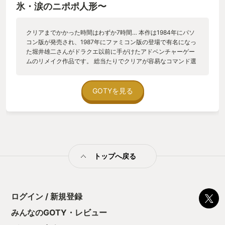
氷・涙のニポポ人形〜
クリアまでかかった時間はわずか7時間… 本作は1984年にパソ
コン版が発売され、1987年にファミコン版の登場で有名になっ
た堀井雄二さんがドラクエ以前に手がけたアドベンチャーゲー
ムのリメイク作品です。 総当たりでクリアが容易なコマンド選
択式アドベンチャーゲームは昨今では新作も少なくなりました
が8ビットPC時代は主力ジャンルの1つでした。 わずか数時間
でクリア=終わってしまうゲームをなぜ2024年のNo.1に選ぶの
GOTYを見る
か？ それはこのゲームの原作が発売された昭和とリメイク版が
発売された令和を繋ぐ時間経過をも演出に使う、稀有な作品だ
ったからです。 長くなりますがこのゲームにまつわる昭和から
令和に続く旅路にお付き合い頂ければ…と思います。 私が初め
て遊んだのはMSX版でした。発売は1985年10月なのでファミコ
ン版より2年近く前になります。 遊んだ当時、私は小学校6年生
トップへ戻る
でした。 MSX版のメディアはカセットテープでデータレコーダ
ーのピー、ガガガーという読み込み音が懐かしいです😅 ゲーム
業界が今ほど大きくなく、でも夢があった古き良き昭和の時
代…^_^ MSX版はグラフィックも荒井清和先生が参加される前な
のですが後のファミコン版の大ヒットで脳内のイメージは完全
ログイン / 新規登録
に荒井先生の絵にアップデートされました。 ※ここから先はゲ
みんなのGOTY・レビュー
ーム冒頭部分のネタバレ要素が含まれます。 公式HPで明かされ
ている要素のみですが真っさらな状態でプレイしたい方は読む