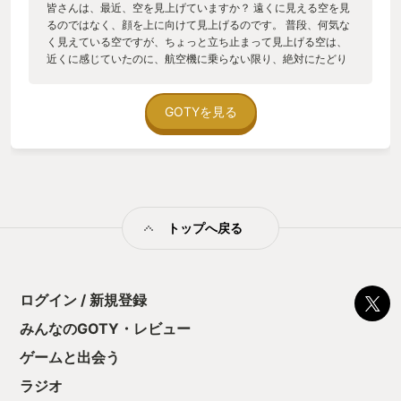
皆さんは、最近、空を見上げていますか？ 遠くに見える空を見
るのではなく、顔を上に向けて見上げるのです。 普段、何気な
く見えている空ですが、ちょっと立ち止まって見上げる空は、
近くに感じていたのに、航空機に乗らない限り、絶対にたどり
着けない場所であると改めて感じませんか？ そんな、普段、行
くことのできない場所を、思いのままに飛び回れることができ
るのです。この作品は。 シリーズを重ねてきた今作では、空の
GOTYを見る
表現がさらに強化され、雲が刻々と変化していたり、雲の突入
をすると画面に水滴がついたり、機体が濡れてツヤが増した
り、落雷近くを飛行すれば、ディスプレイ表示が乱れたりもし
ます。 私は、モニターの中に、革新的な空の表現がなされてい
ると感じました。 この作品のゲームジャンルは、フライトシュ
ーシングと呼称されています。 フライト部分は、前述のとおり
トップへ戻る
美しく、壮大な空を自由に、そして、気持ちよく自由に飛行す
ることを楽しみます。 もちろん、シューティング部分について
も、手に汗を握る空戦を堪能することが可能です。 登場する航
空機は、架空の航空機のほか、実在の航空機が多く収録されて
います。 これらは、遊んでいく中で、徐々に増えていくことに
ログイン / 新規登録
なりますが、いずれも、その機体は、とてもリアルに作りこま
みんなのGOTY・レビュー
れています。 それもそのはず、クレジットには、有名な航空機
メーカーの許諾を得ているため、そのロゴが表示されていまし
ゲームと出会う
た。 これらほぼ完全に表現された航空機に搭乗し、敵航空機の
後ろを取るべくドッグファイトに明け暮れることができるので
ラジオ
す。 シューティングゲームといえば、ストーリーに関しては、