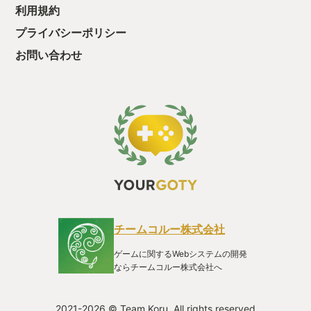
利用規約
あっさり目が多いイメージをお持ちの方も多いかと思います。
なんと、この作品は、そのイメージも払しょくしてくれます。
プライバシーポリシー
ステージの合間に挿入される美麗なムービーシーンだけでな
く、ステージ開始前に開催されるブリーフィングの会話やドッ
お問い合わせ
グファイトの最中に交わされる仲間同士の通信が、空白を保管
してくれてストーリーに深みを与えてくれています。 また、作
品に流れているミュージックがとてもいいんです。 シーンに合
っているというのはもちろんなのですが、プレイヤーの感情を
高ぶらせたり不安にさせたり、それらは映像とともにプレイヤ
ーにガツンと響いてくるんです。 一人で遊ぶキャンペーンモー
ドもいいのですが、オンラインで遊ぶマルチプレイモードも短
時間で遊べるので、非常にお手軽に対戦プレイが楽しめます。
そのほか、ステージを思う存分飛行することが可能です！ 武装
していない航空機に搭乗して、ステージの隅々まで、気になる
場所をとことん接近してみることができます。 ステージそのも
のがとても作りこまれているので、こういった遊びも楽しいの
です。 ミリタリー好きな私としては、この作品に『Your GOTY
チームコルー株式会社
2024』を授与したいと思います。 引き続き、空を飛び回って
きます。それでは。
ゲームに関するWebシステムの開発
ならチームコルー株式会社へ
2021-2026 © Team Koru. All rights reserved