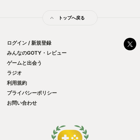
解除と同時にダメージを与える。 これが気持ちいい。
URYYY！！！とか叫びたくなっちゃいますね。 このゲームは
2Dメトロイドヴァニアのゲームで、ダンジョンの探索を進め
トップへ戻る
て、所々にいるボスと時止めアクションや様々な魔法、そして
必殺技を駆使して戦うというものです。 ロードス島戦記のメト
ロイドヴァニア「ディードリット イン ワンダーラビリンス」な
どを作ったメトロイドヴァニアの名手「チームレディバグ」さ
んが開発したゲームですので安定感があり最初から最期までし
ログイン / 新規登録
っかり楽しめました。 スレスレまで敵弾に接近してから回避す
みんなのGOTY・レビュー
ることで、HPやMPが回復するという鬼畜仕様のため、リスク
を取らなければ戦えないというアクセントがとても良く、時止
ゲームと出会う
めと合わせて「俺つぇえええ」感が楽しめました。実際には下
手くそなで弱いんですけど。 ということで、時止めアクショ
ラジオ
ン、興味があればぜひPVで見てみてください。気持ちよいで
利用規約
す。そして時止めをやってみたくなったらぜひそのまま購入し
て遊んじゃいましょう！
プライバシーポリシー
お問い合わせ