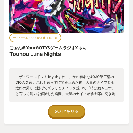
ザ・ワールドッ！時よ止まれ！賞
ごぉん@YourGOTY&ゲームラジオX
さん
Touhou Luna Nights
「ザ・ワールドッ！時よ止まれ！」かの有名なJOJO第三部の
DIOの名言。これを言って時間を止めた後、大量のナイフを承
太郎の周りに投げてズラリとナイフを並べて「時は動き出す」
と言って能力を解除した瞬間、大量のナイフが承太郎に突き刺
さるというシーンです。 このゲームではそれができます。 主人
公の咲夜はナイフで戦うメイドで、時止め能力を持っている女
性。時止めをしている間に大量のナイフを投げることができ、
GOTYを見る
時が動き出したら投げた方向にそれが飛んでいきます。 雑魚だ
ろうとボスだろうとお構い無し。ボスの強力な突撃を時止めで
静止させて悠々と回避しつつ、移動先にナイフを並べて時止め