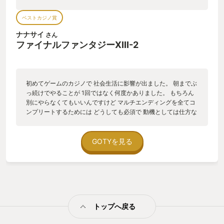
ベストカジノ賞
ナナサイ
さん
ファイナルファンタジーXIII-2
初めてゲームのカジノで 社会生活に影響が出ました。 朝までぶ
っ続けでやることが 1回ではなく何度かありました。 もちろん
別にやらなくてもいいんですけど マルチエンディングを全てコ
ンプリートするためには どうしても必須で 動機としては仕方な
くやっていました 最初は主にスロットをやってました スロット
初心者には何が起きているのかよくわからなかったです なぜこ
こで音が鳴るのか？ なぜ揃いやすくなる時があるのか？ なぜ光
GOTYを見る
ってるのか？ 本当に謎だらけだったです 今まで何十時間とかけ
てためた ゲーム内通貨がみるみる減少していき 焦りと開発者へ
の憎悪みたいな気持ちがあったと思います そして、これがカジ
ノなのかと これがギャンブルだというメッセージなのかと 憔悴
しながら受け入れていたと思います 「スロットを攻略したい」
そんな気持ちで スロットの動画を漁るようになりました。 そし
トップへ戻る
てなんやかんやで 今はパチスロの魅力にも 気づくようになりま
した。 開発陣はなぜこのスロットに こんなに力を入れて作った