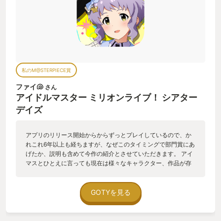
私のM@STERPIECE賞
ファイ🐚
さん
アイドルマスター ミリオンライブ！ シアター
デイズ
アプリのリリース開始からからずっとプレイしているので、か
れこれ6年以上も経ちますが、なぜこのタイミングで部門賞にあ
げたか、説明も含めて今作の紹介とさせていただきます。 アイ
マスとひとえに言っても現在は様々なキャラクター、作品が存
在しておりますが、特に僕が好きなのは、アーケード版から居
る所謂765PRO ASのメンバーです。 彼女たちが活躍したアニメ
の劇場版は僕のファン歴として、今でも印象に残る作品となっ
GOTYを見る
ており、その中の劇中歌にして主題歌『M@STERPIECE』8月
に追加楽曲として配信されたからなんです。 これには驚きまし
た…何せ劇場シーンほぼそのまま3DCGで再現され、歌唱パー