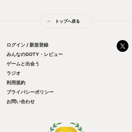
トまでそのキャラクターで歌い分けがされているわけですか
ら… アプリ配信開始当時は少ないと言われていた楽曲数も、こ
の記事を作成している現在、合計324曲（しかも全部CGによる
トップへ戻る
ダンスと歌唱あり！）と言う脅威の数字となり、今も更新が続
いております。 毎日のようにプレイを続け、気がついたらプロ
デューサーレベルが、534にまで上がっちゃいました。 かれこ
れ6年以上プレイ、アーケード版からのファン歴で言ったら
2025年には20年を迎えるわけで…これはもう、人生の一部です
ログイン / 新規登録
ね。 始めた当時は「アイマスは人生」と言うワードも、もうネ
みんなのGOTY・レビュー
タではなく割とマジでそう思えてしまうようになりました。 こ
のアプリのアニメ版の放映もされてますし、今後もどんどん新
ゲームと出会う
しい試みがされてゆく本タイトルに期待をこめて、部門賞にあ
げさせていただきました。
ラジオ
利用規約
プライバシーポリシー
お問い合わせ