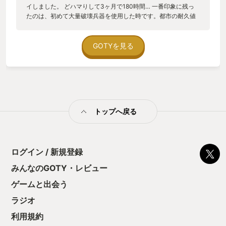
イしました。 どハマりして3ヶ月で180時間… 一番印象に残っ
たのは、初めて大量破壊兵器を使用した時です。都市の耐久値
が一瞬でゼロになってしまったのを見て、「きっと罪なき人も
たくさん殺してしまった。」と、後悔しました。（それから一
度も撃ってません） これが、無垢な民を虐殺するということな
GOTYを見る
のですね。
トップへ戻る
ログイン / 新規登録
みんなのGOTY・レビュー
ゲームと出会う
ラジオ
利用規約