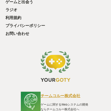
ゲームと出会う
リーです。シンプルなドット絵で展開されるそのストーリーは
陰鬱そのもの。この解像度でなければとても見ていられない辛
ラジオ
い描写がひたすら続きます。 それもそのはず、実はこの作品は
利用規約
仏教でいう「四苦八苦」がモチーフとして取り上げられてい
て、「生きる上で決して逃れられない苦しみとどう向き合う
プライバシーポリシー
か」をゲーム中ずっと突きつけてくるのです。 星全体に広がる
疫病に苦しむ人たちは死の恐怖を和らげるために宗教の教えに
お問い合わせ
縋り、痛みを和らげる代わりに思考を麻痺させる薬を飲んで苦
しみから逃れようとします。主人公達が苦労して救い出した
人々が、救い出されたことによってまた別の苦しみに囚われる
ことすらあります。主人公達のキャラややりとりは底抜けに明
るいのですがそんなものでは中和できない暗さです。 また、ゲ
ーム終盤で現れる大いなる存在はこの星の人々を救済するため
に皆殺しにしますねみたいなことを言ってくるのですが、この
手のボスの言い分にほんの少しでも心が揺れるのは初めての体
験でした。 実は私のプライベートでは、ここ一、二年辛いこと
が立て続けに起こり、継続的に心が苦しみ続けていまして、そ
んな中でプレイした新約ラストバイブル2。生きることは苦し
い。その苦しみからは逃れられない。じゃあどうする？ とにか
くそのテーマが刺さる刺さる。 正直に言ってしまえば2023年
チームコルー株式会社
に遊んだゲームでこれより楽しんだゲームはたくさんありま
す。今年は本当に豊作でしたね。でも2023年私の心の一番近く
ゲームに関するWebシステムの開発
に寄り添ったゲームはこれです。ならばこのゲームが私の2023
ならチームコルー株式会社へ