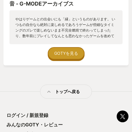
音 - G-MODEアーカイブス
やはりゲームとの出会いにも「縁」というものがあります。 い
つもの自分なら絶対に楽しめるであろうゲームが些細なタイミ
ングのズレで楽しめないまま不完全燃焼で終わってしまった
り、数年前にプレイしてなんとも思わなかったゲームを改めて
プレイしてみたら思いの外、心の深いところに刺さってしまっ
た、みたいな経験はありませんか？ 近年稀に見るゲームの大
作・傑作ラッシュになった2023年、私の心に一番深く刺さった
GOTYを見る
のは15年前に携帯電話用（スマートフォンじゃないよ！）の
RPGとして発売されたこのゲームでした。2022年にSwitchと
Steamにベタ移植されています。 新約ラストバイブルシリーズ
は女神転生シリーズの派生作であるラストバイブルシリーズの
系譜にある作品です。新約とありますが、ラストバイブル2と新
約ラストバイブル2にストーリー上の繋がりは全くありません。
トップへ戻る
携帯電話で展開された新約ラストバイブルシリーズの2作目で
す。ややこしいですね。 ゲームシステムはオーソドックスなオ
ールドスタイルRPGといえますが、女神転生シリーズお約束の
悪魔合体はキッチリ入っています。また当時の携帯電話用ゲー
ムとしてはかなりシステムが親切で遊びやすく、適度に寄り道
ログイン / 新規登録
要素も散りばめられています。ゲームバランスは少々大味です
みんなのGOTY・レビュー
が、コンパクトな昔ながらのRPGを遊びたい気分の人にはちょ
うど良い大きさです。 そしてこのゲームの一番の特徴はストー