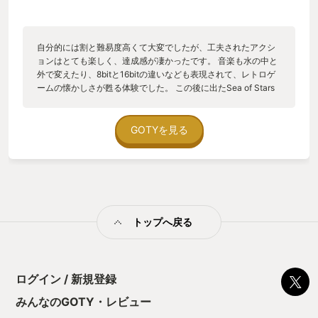
自分的には割と難易度高くて大変でしたが、工夫されたアクシ
ョンはとても楽しく、達成感が凄かったです。 音楽も水の中と
外で変えたり、8bitと16bitの違いなども表現されて、レトロゲ
ームの懐かしさが甦る体験でした。 この後に出たSea of Stars
も良かったですが、The messengerはもっと印象に残ったゲー
ムとなりました。 死にまくりましたが。。。
GOTYを見る
トップへ戻る
ログイン / 新規登録
みんなのGOTY・レビュー