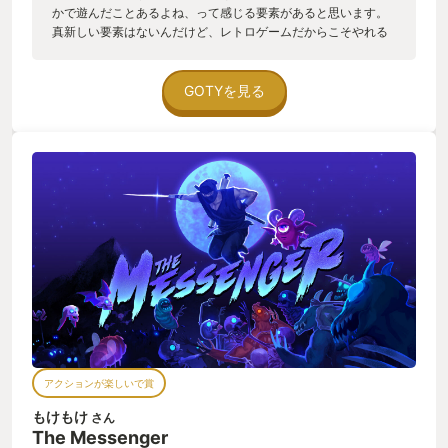
かで遊んだことあるよね、って感じる要素があると思います。
真新しい要素はないんだけど、レトロゲームだからこそやれる
ことがあるんだという、メッセージを感じる意欲作。 好きなと
ころ1 細かくて伝わない箇所も拘ってて感動。 水中に潜った時
にBGMがなくなり、 実際に水中に潜ったかのような演出。 イ
GOTYを見る
ンタラクティブミュージックという、ゲーム内の演出に合わせ
てBGMを変える演出ですが、感動。ナウいと思いました。 好き
なところ2 小話がたくさんある。シュールな話題もあり、登場
キャラが好きになる。 自分が好きな小話は、トロフィー「開か
ない戸棚」の幸福の話です。
アクションが楽しいで賞
もけもけ
さん
The Messenger