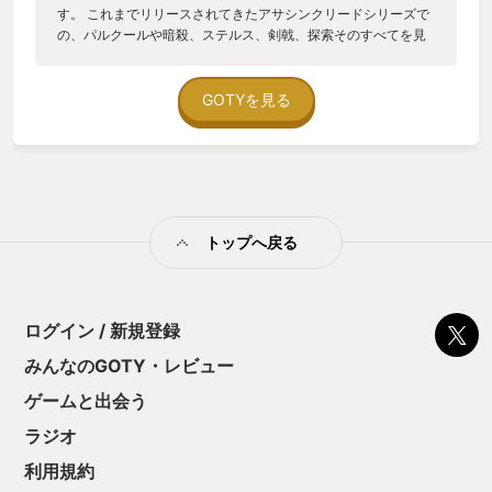
す。 これまでリリースされてきたアサシンクリードシリーズで
の、パルクールや暗殺、ステルス、剣戟、探索そのすべてを見
事にVRへと昇華させたゲームです。 壁を掴んでの壁登りや柱か
ら柱へのジャンプ、アサシンブレードでの動作もスムーズかつ
思い通りに動くストレスの無さ、VRの都合上、1つ1つの操作の
GOTYを見る
自由度が増しているため、むしろこれまでのアサシンクリード
シリーズよりも広いプレイングが可能となっておりました。 PC
の要らない、MetaQuest2のゲームでは、スペックやフレーム
レートの都合で、グラフィック面や描画できる物の量を諦めざ
る終えないゲームが大半でした。 そんな中、このアサシンクリ
ードVRはその点に関して一切の妥協を感じず、 広大なマップに
トップへ戻る
NPCもしっかり存在し、それでありながらグラフィック、フレ
ームレート共に優れ、 ホントにこれどうして動いているのか疑
問で仕方がありません。 残念ながら日本語ローカライズはされ
ていないものの、ゲーム自体の操作が直感的なものが大半で、
英語を読めない聞けないような自分でも、問題なくプレイする
ログイン / 新規登録
ことが出来ました。
みんなのGOTY・レビュー
ゲームと出会う
ラジオ
利用規約