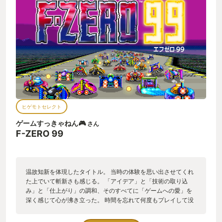
いスピンアタック要素があって素敵なF-ZERO99!(空中でぶつけ
られてショートカットはできなとは思いますけども!)
ヒゲモトセレクト
ゲームすっきゃねん🎮
さん
F-ZERO 99
温故知新を体現したタイトル。 当時の体験を思い出させてくれ
た上でいて斬新さも感じる。 「アイデア」と「技術の取り込
み」と「仕上がり」の調和、そのすべてに「ゲームへの愛」を
深く感じて心が沸き立った。 時間を忘れて何度もプレイして没
入したり。 サクッと2〜3プレイしてすぐやめられたり。 「ゲ
ームってこんくらいがちょうどいいんだよな。」という気分の