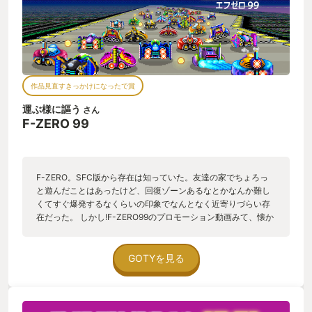
作品見直すきっかけになったで賞
運ぶ様に謳う
さん
F-ZERO 99
F-ZERO。SFC版から存在は知っていた。友達の家でちょろっ
と遊んだことはあったけど、回復ゾーンあるなとかなんか難し
くてすぐ爆発するなくらいの印象でなんとなく近寄りづらい存
在だった。 しかし!F-ZERO99のプロモーション動画みて、懐か
しい映像やごちゃごちゃレース楽しそう!と思い。プレイしてみ
るとTIPSなどでテクニックとか説明されてるしで遊び方が分か
り、完走するだけならできなくはないな!と分かって心地よく遊
GOTYを見る
べるようになった。音楽最高! 今では難しいゲームという当初の
思い込みは払拭されて、走るのが気持ちいいゲームというF-
ZEROに対する印象に更新されました。いや難しいは難しいけれ
ども! ジョジョのエフッ!メガァッ!!好きな人にもオススメしやす