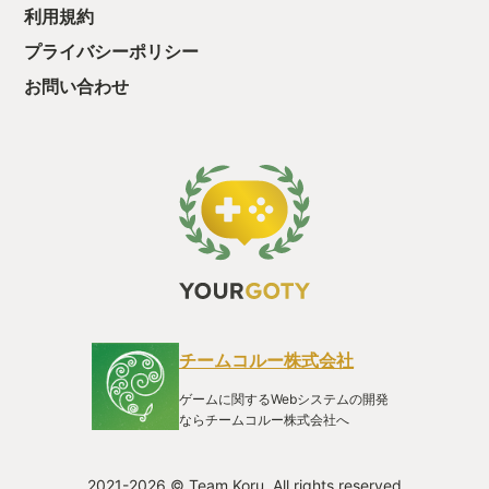
利用規約
ムの使用により倒せるようになるという設計になっている絶妙
なゲームバランスにも感心しました。 ライフがゼロになった時
プライバシーポリシー
に楽譜というアイテムを所持していると、BGMが主題歌のヨハ
ネソロボーカルバージョンに変わり全回復で復活して一定期間
お問い合わせ
攻撃力が強化される、ガンヴォルトシリーズのソングオブディ
ーヴァによく似たシステムを持っているのも魅力。 アニメやド
ラマで主人公の起死回生のタイミングでテーマソングが流れる
演出を再現しているようで、テンションが上がるんですよね。
キャラクター、背景全てのドットアニメーションが非常に高い
レベルで描写されていて、ボス戦においても即効で倒してしま
うのはもったいなくて、全ての攻撃パターンを見たくなってし
まうほどでした。 ヨハネがしゃがむ時に怯えたり、壁激突で潰
れたり、冷却ガスで凍ったり、余裕の表情で勝ち誇ったりと、
リアクションも豊富で可愛らしいんですよね。 途中で入る仲間
との会話も全編フルボイスだった点もファンサービス旺盛でと
ても楽しく、また、シナリオ面においても破綻しない丁寧な作
りになっていました。 唯一残念な点を挙げるとしたら、どの敵
チームコルー株式会社
を倒すとどの素材がドロップするのかという図鑑要素がなかっ
たところですが、クリア目的のみであればそこまで支障はない
ゲームに関するWebシステムの開発
ですし、各エリアにあるランダム生成ダンジョンを収載すれば
ならチームコルー株式会社へ
問題ない作りになってました。 ちなみにエリア間は各セーブポ
イントへファストトラベルが出来るようになってるので移動の
手間も省けるようになっています。 昨年末のガンヴォルトギブ
2021-2026 © Team Koru. All rights reserved