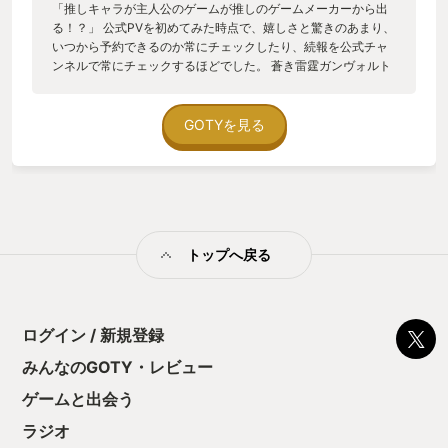
「推しキャラが主人公のゲームが推しのゲームメーカーから出
る！？」 公式PVを初めてみた時点で、嬉しさと驚きのあまり、
いつから予約できるのか常にチェックしたり、続報を公式チャ
ンネルで常にチェックするほどでした。 蒼き雷霆ガンヴォルト
シリーズ全作品、白き鋼鉄のXシリーズ、グリム・ガーディアン
ズ、ブラッドステインド:カース・オブ・ザ・ムーンをプレイし
てきて、インティ・クリエイツの2Dアクションのクオリティの
GOTYを見る
高さはすでに知ってましたので、もう発売前から期待でいっぱ
いでした。 ラブライブ!サンシャイン!!のスピンオフに当たる作
品のため、主人公のヨハネと御供の狼獣ライラプス、他8人の仲
間キャラクターは全て原作をモチーフにしたキャラクターデザ
インかつ同じ声優さんを起用していますが、全くの別設定とな
っているため、気になるけどラブライブ知らないという方でも
トップへ戻る
事前知識なく遊べるようになっています。（ちなみに僕はヨハ
ネ推しです） ステージクリア型なのかなと思いきや、メトロイ
ドヴァニアのような探索型で、尚且つ8つの各エリアに幽閉され
た仲間を救出するごとに新たな技が使えるようになる（正確に
いうと仲間の固有技）という、往年のロックマンシリーズをプ
ログイン / 新規登録
レイしたことがある人にはニヤリとする要素も（実はインテ
みんなのGOTY・レビュー
ィ・クリエイツ、ロックマン9、10も開発担当しているそうな
んです）。 固有技以外にも、敵や宝箱から入手できる素材を集
ゲームと出会う
めての武器とアクセサリー作成および装備による強化、所持金
を集めて拠点で回復や強化アイテムを購入することが出来るよ
ラジオ
うになっていて、初見で倒せなかった強敵にも、強化やアイテ