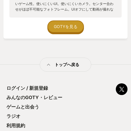
いゲーム性。使いにくいUI。使いにくいカメラ。センター合わ
せがほぼ不可能なフォトフレーム。UIオフにして動画が撮れな
い。オブジェクトとオブジェクトが重なってツールが見えなく
なる。ロードが死ぬほど長い。カーソルも動きが鈍くてイライ
ラする。フレームレート落ちまくる。単調であっという間に聴
GOTYを見る
き飽きるBGM。エトセトラエトセトラ。 見ての通り不満だらけ
です。 自分で作ったコーディネートを保存できないことに気付
いた時は唖然としました。コーディネートを楽しむゲームなの
に！このゲーム、本当に作った人は自分でプレイしたの‥？（ア
ップデートで一応対応。すっごい使いづらいけど‥） しかし、
ここで冒頭に戻りますが、 かわいいは正義なのです。 大事なこ
トップへ戻る
となのであと3回 かわいいは正義なのです。 かわいいは正義な
のです。 かわいいは正義なのです。 カメラのフレームがしょぼ
くてもその笑顔が見れるなら仕方ない。 ロードが長くてもウチ
の子を読み込むのに時間がかかるなら我慢する。 フレームレー
トがガクガクでもカワイイ服を沢山読み込んでるから仕方ない
ログイン / 新規登録
よね。 かわいいんだから仕方がない。 かわいいんだから仕方が
みんなのGOTY・レビュー
ない。 かわいいんだから仕方がない。 もはや宗教です。 自己
暗示です。 かわいいんだから何でも許します。 だってしょうが
ゲームと出会う
ないじゃないですか、カワイイんだから。 どうかハッシュタグ
の #イヴスナップ でXを検索してみてください。 「これは仕方
ラジオ
ねぇ・・」ってなりますよ ということで、私のGOTYはこの一
利用規約
本にさせていただきました！ だってカワイイんだもの。 追伸）