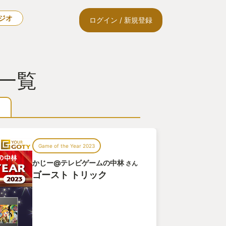
ラジオ
ログイン / 新規登録
一覧
Game of the Year 2023
かじー@テレビゲームの中林
さん
ゴースト トリック