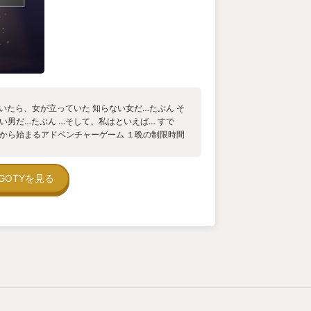
ついたら、女が立っていた 知らない女だ…たぶん そ
い男だ…たぶん …そして、私はといえば… すで
】から始まるアドベンチャーゲーム １晩の制限時間
ク的な展開はゲームの辞め時を忘れ、気が付けば
ないでしょうか？ ネタバレせずに遊んで欲しいと
撃の展開が待ち構えているミステリーアドベンチ
GOTYを見る
どに好きな私が攻略中予測していた展開を遥かに
は、例え原作が産まれて永い時を経た今にプレイ
ることと思います。 例えばコース料理を平らげた
の料理に思いを馳せる様な感覚で、途中まで「こ
を持ち始めるシナリオ進行とキャラクターの動きの
るのにどこかポップで、慣れてきてしまうと今作
り、気が付けば他では味わえない感覚とキャラク
でしまっている。現世にすこーしだけ介入して物
回線を使って高速移動したりと整合性はどこへや
ばしっかり説得力のある理屈を教えてくれる。シン