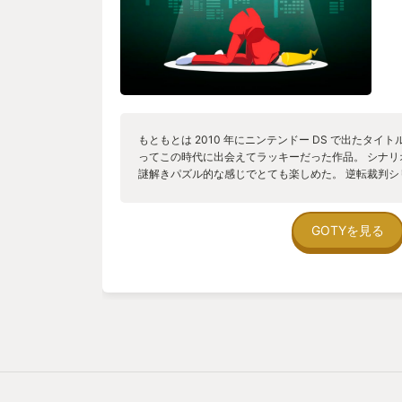
もともとは 2010 年にニンテンドー DS で出たタイ
ってこの時代に出会えてラッキーだった作品。 シナ
謎解きパズル的な感じでとても楽しめた。 逆転裁判
ィレクターなので逆転裁判っぽい雰囲気が全体から感
ん、キャラデザや BGM などあらゆる方面で逆転裁
た。 シナリオがとても面白いし、謎解きもラストに
GOTYを見る
きてとても良かった。