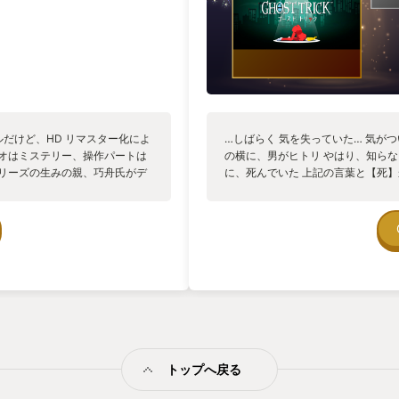
トルだけど、HD リマスター化によ
…しばらく 気を失っていた… 気が
リオはミステリー、操作パートは
の横に、男がヒトリ やはり、知らな
シリーズの生みの親、巧舟氏がデ
に、死んでいた 上記の言葉と【死
じられるが、ゲーム性はもちろ
で真実を暴き出すスラップスティッ
判とは違う方向性で楽しませてくれ
真相にたどり着いた人も多いのでは
向かうにつれて難易度も上がって
いう公式のリリースがあるほどの衝
ャー。もともとミステリーを書くほ
逸れ、そして納得の収束を迎えたの
しても変わらない衝撃を与えてくれ
後に思う、提供してくれた一つ一つ
れはミステリー…なのか？」と疑問
うるささが【死】をテーマにしてい
の世界観によりのめり込める様にな
ター達に対しての愛着をもって遊ん
トップへ戻る
を動かしたり、電話を鳴らしたり、
ら？…と見せかけて、タネを明かせ