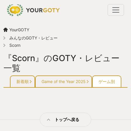
YourGOTY
みんなのGOTY・レビュー
Scorn
『Scorn』のGOTY・レビュー
一覧
新着順
Game of the Year 2025
ゲーム別
トップへ戻る