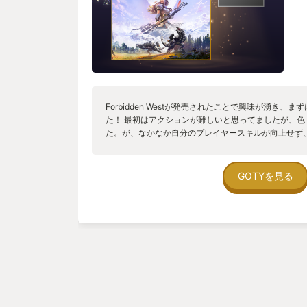
Forbidden Westが発売されたことで興味が湧き、
た！ 最初はアクションが難しいと思ってましたが、
た。が、なかなか自分のプレイヤースキルが向上せず
なることも多々。。。 グラフィックは本当に素晴ら
いると世界に入り込んでしまう感じでした。音楽も雰
感が増しました。 ストーリーは深かったです。感動
GOTYを見る
っているのかも。。。？ Forbidden Westも早く
て。。。よく考えたら、これが今年一番なら早くForbidd
も。。。 今年一番印象深かったゲームでした。