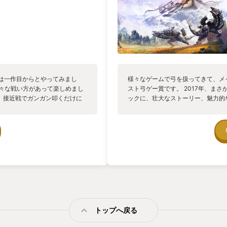
まずは一作目からとやってみまし
様々なゲームで弓を扱ってきて、メ
色々な戦い方があって楽しめまし
スト弓ゲー賞です。 2017年、ま
、接近戦でガンガン叩くだけに
ックに、壮大なストーリー、魅力的
しく、ヘッドフォンでプレイして
た。 続編も購入済みなので、プレ
囲気に合っていてより一層没入
的でした。あんな未来が本当に待
やりたいですが、他が詰まって
en Westをやるべきなのか
トップへ戻る