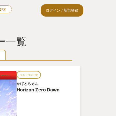
ラジオ
ログイン / 新規登録
ュー一覧
ベスト弓ゲー賞
かげとら
さん
Horizon Zero Dawn