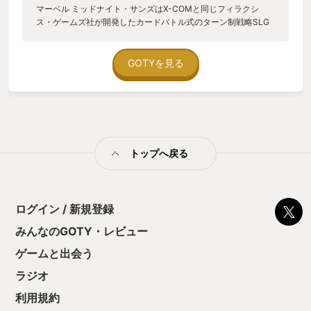
マーベル ミッドナイト・サンズはX-COMと同じフィラクシ
ス・ゲームズ社が開発したカードバトル式のターン制戦略SLG
です。 このゲームの良いところは、次の3点に大まかにまとめ
られます。ひとつめは、X-COM2の良いところを引き継いでい
ることです。ゲーム全体のリアルな質感や、成長させることが
GOTYを見る
楽しみなシステムはさすがです。戦闘パートは味方は最多で3人
までしか出撃させられないので、複雑になりすぎません。 ふた
つめは、登場人物がマーベルのヒーローになり、ゲームの雰囲
気が華やかになったことです。戦闘の参加人数が少ないので、
ヒーローが敵の群衆をなぎ倒すことになり、爽快です。主人公
はゲーム用のオリジナルキャラクターです。戦闘の合間にアド
トップへ戻る
ベンチャーパートがありますが、主人公はギャルゲーのように
ヒーローと交流して会話やイベントを楽しみ、親密度が上がり
ます。親密度が深まると、戦闘中に自動で発生するスキルを得
たり、強力なカードを手に入れたりするので、楽しさと実益を
兼ねています。 みっつめは、ヒーローごとに戦闘で使用するカ
ログイン / 新規登録
ードを集めたりアップグレードをするなどのコレクション要素
みんなのGOTY・レビュー
が楽しいことです。戦闘パートをこなすごとに、戦闘に参加し
たヒーローの新しいカードを2枚引くことができます。それらを
ゲームと出会う
集め、同じカードを融合してアップグレードしたり、運要素で
さらに能力を追加したりと、強くなれる要素がたくさんありま
ラジオ
す。強くした分はすぐに次の戦闘で試せて、「俺つええ」を実
利用規約
感できます。X-COM2の時に感じた、のんびりレベル上げをし