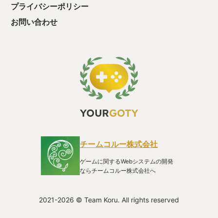
ていると危機になるという要素はなく、ストーリー戦闘の合間
プライバシーポリシー
にいくらでもカード集めの戦闘をすることができ、好きなだけ
ヒーローのカードデッキを強化してからストーリーを進めるこ
お問い合わせ
とができます。 会話量が多く丁寧に作ってあることは好感をも
てますが、時々難しすぎて何を言っているのかわからなかった
り、海外ドラマみたいに仲間内でやたら口論をしたりというと
ころはうんざりすることもありますが、全体的にはストーリー
もマーベル映画のようにちゃんと大きく盛り上がりますし、膨
大な会話が全部日本語吹き替えされていますし、いいゲームだ
なあと実感しております。 このゲームは力作であるにもかかわ
らずあまり売れなかったという噂で、日本語の攻略サイトもあ
まり存在していないなど、情報集めには少し苦労します。
YouTubeで英語で攻略動画を作ってくれている人がいるので、
日本語字幕で見ると、困ったときには助けになります。 セール
の時にはかなり値引きになりますので、ターン制SLGでカード
ゲームでマーベルヒーローだって！？と興奮する方は、ぜひ遊
チームコルー株式会社
んでいただきたいと思います。
ゲームに関するWebシステムの開発
ならチームコルー株式会社へ
2021-2026 © Team Koru. All rights reserved