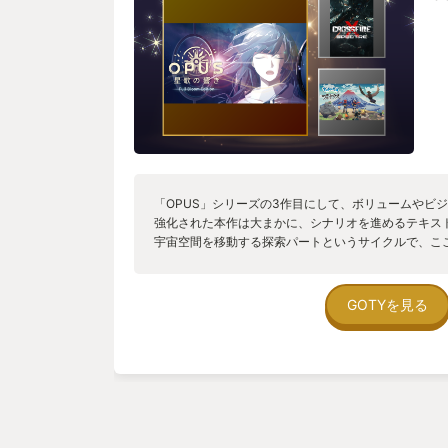
「OPUS」シリーズの3作目にして、ボリュームやビ
強化された本作は大まかに、シナリオを進めるテキス
宇宙空間を移動する探索パートというサイクルで、こ
る燃料やそれを購入する資金をやりくりするリソース
んでくる。といっても探索パートの難易度は高いわけ
もリスクゼロの救済要素も用意されているので、あく
GOTYを見る
る内容だ。実際、本作のストロングポイントは東洋風
さぶる音楽、そしてこのシリーズが最も得意とする苦
ーで、それらの組み合わせで表出される全体の雰囲気
を旅する世界観に対して、物語は次第にメインキャラ
いく展開となっており、『ゼロ・グラビティ』『イン
マン』『アド・アストラ』など2010年代に流行した
触を覚える(『インターステラー』からの影響は開発者