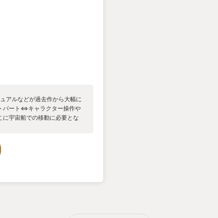
ジュアルなどが過去作から大幅に
トパート⇔キャラクター操作や
こに宇宙船での移動に必要とな
管理の要素がアクセント的に絡
でもなく、リソース管理にして
までノベルゲームが主軸と言え
なビジュアルの数々に感情を揺
さと温かみの両立したストーリ
が凄くいい。そして広大な宇宙
クター3人の過去=内面に降りて
ターステラー』『ファースト・
リアル志向の宇宙SF映画に近い感
も公言している)。