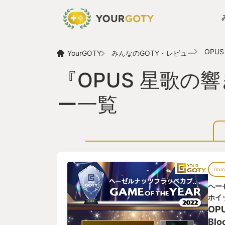
OPUS 
YourGOTY
みんなのGOTY・レビュー
『OPUS 星歌の響き 
ー一覧
Game
ヘー
ホイ
OP
Blo