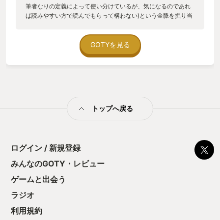
筆者なりの定義によって使い分けているが、気になるのであれ
ば読みやすい方で読んでもらって構わない)という金脈を掘り当
てた。その後、毎年のようにローグライク要素を含んだ作品
が、大量にリリースされ、ローグライク戦国時代とも言える時
を迎えている。この手のジャンルを形容する際に、「時間泥
GOTYを見る
棒」、「時間が溶ける」、「人をダメにする」などと言われ、
その中毒性が話題となり、どれだけのめり込めんだかが、ゲー
マー同士の時候の挨拶となる。 2025年もローグライク要素を含
んだ作品が、数多く登場した。話題作の続編や、2Dアクショ
ン、ベルトスクロールなど、その組み合わせも千差万別であ
る。既存のゲームシステムにローグライク要素を掛け合わせる
トップへ戻る
ことで、オリジナリティのある作品が登場してくるのは、ここ
数年のジャンルの盛況ぶりを見れば明らかだろう。 そんな中、
新基軸のローグライトが登場した。本作を簡潔に表現するなら
ば、「ローグライトブロック崩し」である。では、本作がブロ
ック崩しに、ローグライク要素を掛け合わせただけの作品かと
ログイン / 新規登録
言えば、勿論、それだけではない。この手のジャンルを、一歩
みんなのGOTY・レビュー
先へ推し進めたと言える。その点こそ、本作最大のオリジナリ
ティであると私は考える。 本作の開発は、個人デベロッパーの
ゲームと出会う
Kenny Sun氏で、発売はインディーゲーム界隈で知らないもの
はいない、Devolver Digitalである。インディー界の大手パブリ
ラジオ
ッシャーからの発売ということで、注目度は高く、発売初日か
利用規約
ら同接1万と大きな話題となった。 本作を簡単に説明すると、