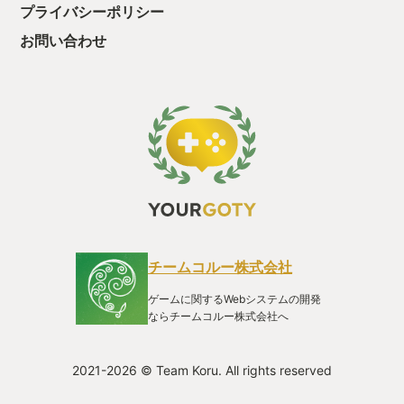
ボールを発射し、縦画面シューティングのようなステージを進
プライバシーポリシー
み、ブロック崩しの要領で敵を倒し、素材を集め、都市を整備
拡大し素材回収をして、また敵を倒す。その繰り返しの単純な
お問い合わせ
ゲームである。 本作を評価する際のポイントとしては、その
「ゲームシステム」とジャンルを一歩先へ推し進めた「オリジ
ナリティ」、そして、その掛け合わせによって生まれる「シナ
ジー」である。グラフィックや音楽は、数あるインディーゲー
ムと比較しても、デザインや雰囲気に目新しさがあるわけでは
なく、むしろよくあるデザインだ。ストーリーも気になるよう
なものではない。しかし、ローグライクにストーリーは、あっ
て無いようなものがほとんどなので、ストーリー部分でのマイ
ナス評価はない。グラフィックや音楽もゲームの本質に大きく
影響するようなものではないので、評価ポイントとしてマイナ
スではない。 では、本作のどこに、それほどまでの革新性と中
毒性があるのか紐解いていこう。まず、ゲームプレイは「大
穴」と呼ばれるステージパートと、「ニューボルビロン」と呼
チームコルー株式会社
ばれる都市建設パートの2つに別れている。大穴が、ローグライ
トなダンジョン攻略で、都市建設は永続的な強化につながるパ
ゲームに関するWebシステムの開発
ートである。 大穴では、10人以上いる冒険者の中から、好みの
ならチームコルー株式会社へ
能力を持ったキャラクターを選び、強化しながらステージを攻
略していく。敵はブロック崩しのブロックの様に並んでおり、
ゆっくりとスクロールしてくるので、ボールを発射し、反射さ
2021-2026 © Team Koru. All rights reserved
せ倒していくことで、ジェムと呼ばれる経験値を獲得し、レベ
ルアップさせていく。その際、特殊なボールやパッシブスキル