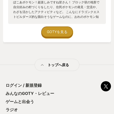
ぽこあポケモン！超楽しみですね皆さん！ ブロック状の地形で
自分好みの村づくりをしたり、住民ポケモンの発見・交流や、
わざを活かしたアクティビティなど。 こんなにドラゴンクエス
トビルダーズ的な面白そうなゲームなのに、おれのポケモン知
識がゼロなために十分に楽しめないのではないか… ぐぬぬ…そ
うだ、予習だ、そうしよう！と、 ポケモンはやらずにドラクエ
ビルダーズとドラクエビルダーズ2を連続してプレイしてしまい
GOTYを見る
ました。 2016年 2019年にそれぞれクリアして、とても楽し
んだ作品でしたが、今やっても横転しそうなほど面白かったの
で、ここにきて見事GOTY受賞です。
━━━━━━━━━━━━━━━━━━━ 「ドラゴンクエスト
ビルダーズ」PS4 「もし わしの みかたになれば せかいの はん
ぶんを おまえに やろう。 どうじゃ わしの みかたに なるか？
トップへ戻る
」 「はい」「いいえ」 ご存知、上記のあまりに有名なダイアロ
グ、「はい」を選んでしまうと 「せかいの はんぶん やみのせ
かいを あたえよう！」と、闇の世界を押し付けられゲームオー
バーになってしまうわけである。シリーズで唯一の明確なバッ
ドエンドということだ。 実際に、闇の世界ってどんな感じの嫌
ログイン / 新規登録
な世界なのだろうか。 ドラゴンクエストビルダーズは、「は
みんなのGOTY・レビュー
い」を選んじゃったあとの、闇に閉ざされ魔物が跋扈するロー
レシア大陸が舞台である。 城塞都市メルキドの廃墟っぷり、 水
ゲームと出会う
の都リムルダールな毒沼に閉ざされ、 温泉街ガイラにはマグマ
が湧き出している。 飢えや疫病、魔物の襲撃で生産活動が途絶
ラジオ
え、わずかに生き残った人々は隠れるように生きながらえてい