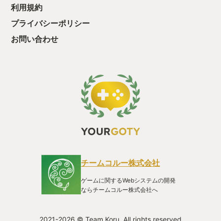
利用規約
る、そんな闇の世界。 何故か物作りの才がある主人公ビルダー
が闇の世界の各地域で少しづつ生き残りの拠点を復興させ、希
プライバシーポリシー
望を作り出していく、というなかなかやり甲斐のあるお膳立て
である。 シリアスな設定ではあるが、原作ドラクエにあった堀
お問い合わせ
井雄二のテキスト運びのユーモアが、本作にもよく受け継がれ
ている。 キャラクター音声は無く、「ポポポポポ・・」という
文字音で、悲壮感あるセリフや明るいキャラクター表現、ユー
モアなどもしゃべり切る。 本家ドラクエゆずりのテキスト芸
で、笑ったり泣いたり、完成度の高いドラマ表現になってい
る。 拠点・村復興のクラフト要素だが、屋根を作る必要はな
く、壁・ドアを作ると部屋として成立し、家具を作ることで寝
室になったりキッチンになったり、拠点機能が整っていく。 作
りたければ屋根を作って立体的に完成させるのももちろん楽し
いが、壁のみで建物として機能するさまは、まるで初期ドラク
エのような、上から建物の中が見える街並みのようで、懐かし
いしわ、楽しいわ、作るのも手軽だわ、とても良い着地点であ
る。 住民からの要望と、クラフト素材集め、建築のサイクルが
チームコルー株式会社
とてもバランスよく、いい感じに忙しく熱中できるゲームプレ
イになっている。 そして音楽。これは語ってもしょうがない。
ゲームに関するWebシステムの開発
プレイして聴け。 すぎやまさんありがとうとだけ言っておこ
ならチームコルー株式会社へ
う。 ゲーム音楽はゲームプレイとセットになって真に輝く、と
いうことに気付かされる。 いい感じにストーリーを忘れかけて
いたところだったので、おおむね新鮮な気持ちでプレイができ
2021-2026 © Team Koru. All rights reserved