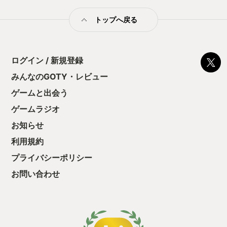
特有の、抑えきれない感情。 アルコールに頼ってしまったり、
ふと口にした言葉で大切な人を傷つけてしまったり——。 自分
トップへ戻る
自身も10代の頃、同じような感情を抱いたことがありました。
理由は分からないけれど、何かを求め続けていた、あの感覚を
思い出します。 このゲームの大きな特徴のひとつが、 「叫ぶ」
という入力方法です。 基本は音楽に合わせて流れてくる譜面に
従い、ボタンを押すリズムゲーム形式ですが、 それに加えて、
ログイン / 新規登録
マイクを使った音声入力によって「叫ぶ」操作が求められま
みんなのGOTY・レビュー
す。 住宅環境の問題もあり、正直なところ少し気恥ずかしさは
ありました。 それでも、とてもユニークなゲーム体験ですし、
ゲームと出会う
中年になると忘れがちな感情を思い出させてくれる仕掛けでも
ありました。 また、セクシャリティに踏み込んだ描写がある点
ゲームラジオ
も注目すべきポイントです。 同性愛を親に公言している友人
お知らせ
と、 自分自身が同性愛者なのかどうか、まだ掴みきれていない
主人公。 いわゆるBLとは少し異なる方向性で描かれる展開も、
利用規約
本作のナラティブをより印象深いものにしています。 開発は、
海外のインディーゲーム制作チーム Studio Wife。 二人のクリ
プライバシーポリシー
エイターによって作られています。 英語で制作されたゲームで
お問い合わせ
すが、多言語対応もされており、 日本語のほか、中国語（簡体
字／繁体字）でもプレイ可能です。 中国語は分かりませんが、
日本語翻訳は非常に丁寧。 イギリスのエモ文化を、日本語圏の
プレイヤーにも理解しやすい形で翻訳しており、 終始、体験を
損なうことなくプレイすることができました。 ちなみに『I
Write Games Not Tragedies 叫べ青春』はSteamで配信されて