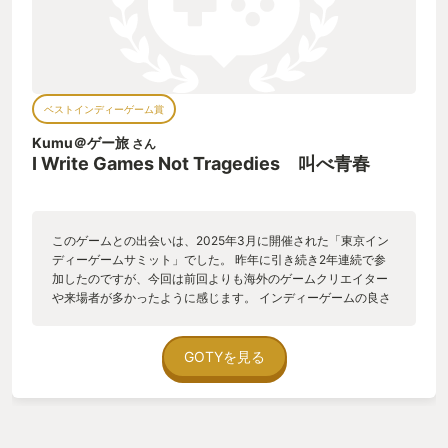
ベストインディーゲーム賞
Kumu＠ゲー旅
さん
I Write Games Not Tragedies 叫べ青春
このゲームとの出会いは、2025年3月に開催された「東京イン
ディーゲームサミット」でした。 昨年に引き続き2年連続で参
加したのですが、今回は前回よりも海外のゲームクリエイター
や来場者が多かったように感じます。 インディーゲームの良さ
は、作り手の存在をとても近くに感じられるところにありま
す。 会場を見渡していると、一枚のゲーム紹介ポスターが目に
留まりました。 『I Write Games Not Tragedies』 直訳すると
GOTYを見る
「私は悲劇ではなく、ゲームを書く」という意味のタイトル。
どこか、ある楽曲へのオマージュを感じさせる名前です。 ゲー
ムの舞台はイギリス。 人間関係や将来に不安を抱える主人公・
アッシュと、彼を取り巻く友人たちの物語が描かれます。 10代