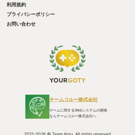
利用規約
ば、こちらも宿を取るか野営をして、相手の生活時間に歩み寄
る必要がある。この世界の時間は、決して自分中心には回って
プライバシーポリシー
いないのだ。 ​会話ひとつとっても、それは単なる「手続き」で
はなく血の通った「対話」だ。まずはブリタニアの礼儀に則
お問い合わせ
り、互いの名前と仕事を名乗り合う。そこから自らキーワード
を入力し、相手の言葉を深掘りしていくことで、ようやく核心
に迫れる。 ​さらに驚くべきは、世界を構成する「物」へのこだ
わりだ。 マップ上のほとんどのオブジェクトは動かしたり手に
取ったりできるが、それらは単なるデータとして置かれている
のではない。職人の家ならその道具が、だらしない者の部屋な
ら散乱した私物が、住む人の暮らしぶりを手に取るように伝え
てくれる。引き出しを覗けばそこにはその人の秘密が隠されて
いる。ただそこにある「物」にすら、人間の気配が宿っている
のだ。 魔法ひとつ使うのにも、一筋縄ではいかない。店で呪文
を買うだけでは不十分でMPとは別に、その術に見合った「秘
薬」を揃えておく手間が必要になる。 操作の端々に至るまで、
本作は常に「ひと手間」を要求してくるのだ。 ​これらの表現
チームコルー株式会社
は、現代のゲーム基準で言えば「省くべき無駄」なのかもしれ
ない。しかし、そのプロセスがあるからこそ、自らの分身であ
ゲームに関するWebシステムの開発
るキャラクターと一体化し、その地に生き、世界に深く入り込
ならチームコルー株式会社へ
める。それは不自由さではなく、没入のための「丁寧なひと手
間」なのである。 ​【ドット絵の向こう側にある「真の冒険」】
では、翻って現代のゲームは本当に「リアル」だろうか。 ハー
2021-2026 © Team Koru. All rights reserved