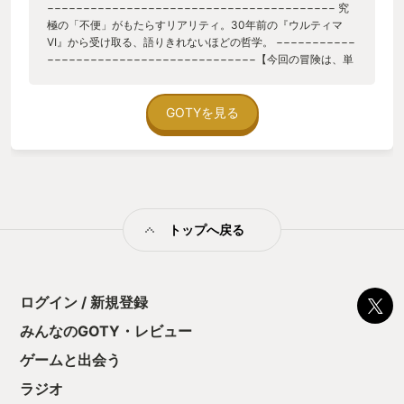
−−−−−−−−−−−−−−−−−−−−−−−−−−−−−−−−−−−−−−−− 究
極の「不便」がもたらすリアリティ。30年前の『ウルティマ
VI』から受け取る、語りきれないほどの哲学。 −−−−−−−−−−−
−−−−−−−−−−−−−−−−−−−−−−−−−−−−− ​【今回の冒険は、単
なる再プレイではない】 ​私にとって『ウルティマVI』は長年愛
してやまない作品だ。これまではスーパーファミコン版を遊ん
できたが、今回の冒険は少し違った。どうしても「PC版」で、
GOTYを見る
この世界の真の姿を味わいたいという、抑えきれない欲求が湧
き上がってきたのだ。 ​SFC版も良作ではあるが、ハードの制約
ゆえに削ぎ落とされた要素も少なくない。より緻密に、より深
くブリタニアの世界に没入したい。そんな「大人のこだわり」
が、私をPC版の購入へと突き動かした。 ​立ちはだかるのは言語
の壁だ。現在主流のダウンロード版は日本語非対応だが、この
トップへ戻る
ゲームの魂は「NPCとの会話」にある。翻訳ツール越しの対話
では、その魅力は半減してしまう。私は迷わず、日本語版が収
録された『ウルティマコレクション』を手に入れた。たとえプ
レミア価格であろうと、本物の体験を得るためなら安いもの
だ。 ​【「不便さ」という名の、丁寧なひと手間】 ​本作を象徴す
ログイン / 新規登録
る言葉、それは「生きた世界」に他ならない。 現代のゲームが
みんなのGOTY・レビュー
効率化の名のもとに削ぎ落とした「不便さ」の中にこそ、この
世界のリアリティは息づいている。 ​例えば、住人（NPC）一人
ゲームと出会う
ひとりの生活サイクルだ。朝になれば起きて仕事場へ向かい、
夕暮れには酒場で一杯やり、夜が更ければ家に戻って眠りにつ
ラジオ
く。プレイヤーの都合などお構いなしだ。彼らと接触したけれ