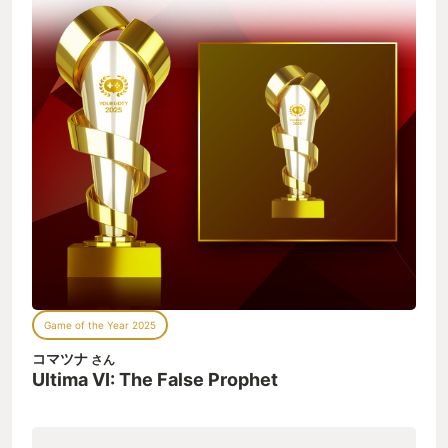
Game of the Year 2025
コマツナ
さん
Ultima VI: The False Prophet