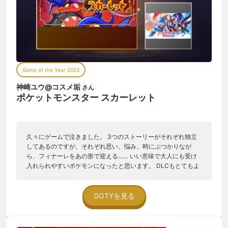
てるからな！！」と、まるで子どものようにポケモンを応援
し、画面の前で号泣しながらプレイしていました。 このポケモ
ンスカーレット・バイオレットは、大人には記憶に遠い熱い青
春の気持ちを蘇らせ、子どもには友だちや仲間への思いやりの
気持ちを育んでくれるような、そんな素敵なゲームだと思いま
す。 "今年の"私のGOTYではありますが、私の人生の中でも最
高に大切な作品の一つになりました。 ありがとうポケモン！！
Game of the Year 2023
神崎ユウ@コスメ垢
さん
ポケットモンスター スカーレット
久々にゲームで泣きました。 3つのストーリーがそれぞれ独立
してあるのですが、それぞれ思い、悩み、時にぶつかりなが
ら、フィナーレをあの形で迎える…… いい意味で大人にも受け
入れられやすいポケモンになったと思います。 DLCもとてもよ
く、これからDLCの続編が楽しみです。 バトルの仕組みも、テ
ラスタルでタイプを変えたり色々できて戦略の幅が広がりまし
た。 テラピースを集めれば、好みのテラスタルに変えられるの
GOTYを見る
がなおよし。 音楽もよく、昔からプレイしてきた人間にとって
切なくも懐かしいオープニングミュージックでした。 キャラク
ターはどの人も魅力的。 苦労人のペパー、謎多きボタン、元気