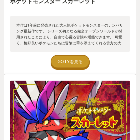
ポケットモンスター スカーレット
本作は1年前に発売された大人気ポケットモンスターのナンバリ
ング最新作です。 シリーズ初となる完全オープンワールドが採
用されたことにより、自由で心躍る冒険を堪能できます。 可愛
く、格好良いポケモンたちは冒険に華を添えてくれる貴方の大
切なパートナー。新登場のポケモンはもちろん、かつて出会っ
たあのポケモンのまさかの姿に驚くこともあるかもしれませ
ん。 ３本立てのストーリーは子供たちとポケモンの成長や絆に
GOTYを見る
フォーカスを当てた熱さとハートフルをいっぱいに詰め込んだ
もので、どこか青春映画を感じさせます。 また、快適な育成と
新システム『テラスタル』を絡めた多彩なバトルも醍醐味の一
つ。 歯応えあると噂の追加シナリオDLC後編も12月に配信で
す。作中の謎がついに明かされる……かも？ ポケモンが初めて
の方も、以前遊んでいた方も始めるなら正に今！！ きっとこの
パルデアの地であなただけの宝物を見つけられるでしょう。
…………と、ここまでが表向きのレビューです。 ここからは恥ず
かしながら少し自分語りを混ぜ込ませていただきます。 幼い頃
に両親から初めて買って貰い、プレイしたゲームはポケットモ
ンスター緑。 あれから20数年。ナンバリングを遊んできた私に
とって、ポケモンはまさにゲーム人生の原点かつ総てといって
も過言ではありません。 ドットから3D。白黒からカラー。そし