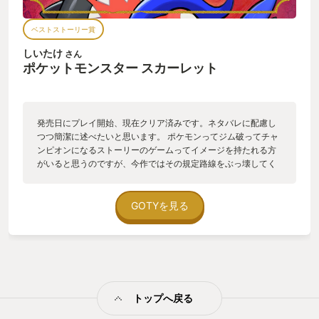
てオープンワールドへ。ポケモンを通してゲーム技術の発展を
肌で感じることが出来ました。 また、若干yourGOTYの趣旨か
ベストストーリー賞
らは外れてしまいますが、今年はポケモン全体にとって、とて
も大きな出来事があった年です。 …………そう、アニメポケット
しいたけ
さん
モンスターの主人公サトシの卒業です。 私にとってのサトシは
ポケットモンスター スカーレット
時にお兄さんで、ある時は同い年の友達で、またある時は年の
離れた後輩でした。 子供の頃からポケモンのゲームやサトシと
ずっと一緒に育ってきて、その一区切りが訪れた今年。このス
カーレットのエンディングを見たときに、ポケモンというタイ
発売日にプレイ開始、現在クリア済みです。ネタバレに配慮し
トルとここまで共に歩んで来れて良かったと改めて思いまし
つつ簡潔に述べたいと思います。 ポケモンってジム破ってチャ
た。 この思いすべてを纏めて、今年のGOTYに捧げます。とい
ンピオンになるストーリーのゲームってイメージを持たれる方
うか最早Yearを超えてLifeです！ では、みんなもポケモンゲッ
がいると思うのですが、今作ではその規定路線をぶっ壊してく
トだぜーッ！
れたなという印象を受けました。いい意味で裏切られたという
か... ストーリーは間違いなく歴代史上最高であると断言しま
す。ポケモンをプレイして泣く日が来るとは思いませんでし
GOTYを見る
た。
トップへ戻る