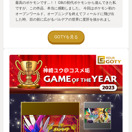
最高のポケモンです…！！ GBの初代ポケモンから遊んできた私
ですが、この作品、本当に感動しました。 今回はポケモン初の
オープンワールド。オープニングを終えてフィールドに飛び出
した時、目の前に広がるパルデアの世界に度肝を抜かれまし
た。小道、草むら、木の上、草原、洞窟、川、海…そこかしこ
にポケモンたちが息づいてるんです。そして世界を彩るのはポ
ケモンだけでなく、個性豊かなジムリーダーやスター団のボ
GOTYを見る
ス、学校の先生たち。キャラクター性が凄く深掘りされてお
り、とっても魅力的です。そんな世界の中で、ポケモンを連れ
て散歩したり、ポケモンに乗って疾走したり、ピクニックでサ
ンドイッチを作ってみんなで食べたり、記念写真を撮ったり。
ワクワクしかないこの世界に没入したらなかなか現実の世界に
戻れません。 音楽も凄い。特にジムリーダー戦！バトルの進行
状況により、段々と盛り上がる曲調へとシームレスに移行して
いくBGM。相手がラスト1体を繰り出した時には観客の歓声の
様な歌声も入り、半端じゃない高揚感に！こんなにも気分を盛
り上げてくれるジム戦は初めてでした。 そしてなんと言っても
感動するのは最高に熱いストーリー。パルデアの学校に入り、
世界を巡って自分だけの宝物を探す「宝探し」という課外授業
が主人公の冒険のメインになります。3つのストーリーが展開し
ていくのですが、その物語の中で出会う仲間やライバル達との
連帯や熱いバトル。彼らの心に秘められた想いや覚悟、それに
寄り添って行く主人公。夢中でプレイしました。そして物語の
最後の戦いの時には、「がんばれ！負けるなー！俺たちがつい