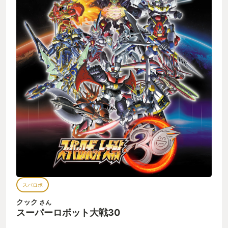
ULTRAMAN等のまさかの参戦や、待ちに待った鉄血のオルフェ
ンズ(『突撃』ラストの立ち姿は必見！！)参戦など、驚きのライ
ンナップ。 しかもちゃんと参戦シナリオと本編中の会話劇への
参加までやってくれるという充実ぶり。 ただ、DLC参戦作品の
本編シナリオまでは早々追いかけられないので、それは次回以
降に持ち越し。 鉄華団にトウモロコシ農園を営ませてやってく
ださい…… 番外……というかある意味本題だが…… 凶鳥、復活ッ
ッッ！！ いろいろな噂が囁かれ、大手を振ったメディア露出が
控えられていたリアルバニシングトルーパー、ヒュッケバイン
の系譜が遂に主人公機体として復活！！ フルインパクト・ブラ
ックホール・キャノンの勇姿を目に焼き付けろ！！
スパロボ
クック
さん
スーパーロボット大戦30