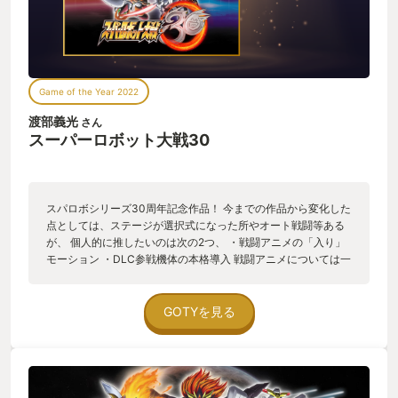
Game of the Year 2022
渡部義光
さん
スーパーロボット大戦30
スパロボシリーズ30周年記念作品！ 今までの作品から変化した
点としては、ステージが選択式になった所やオート戦闘等ある
が、 個人的に推したいのは次の2つ、 ・戦闘アニメの「入り」
モーション ・DLC参戦機体の本格導入 戦闘アニメについては一
見地味な改修ではあるものの、これが実はかなりインパクトが
大きい スーパーロボットだとバストアップの迫力ある絵がドー
ン！と前に来たり、それぞれのロボットの特徴的な「見得切
GOTYを見る
り」が再現されていたり。 しかもそれが武器毎に違うアニメー
ションだったりもするので、戦闘アニメを見るのがまた楽しく
なってしまう。 個人的にはシルヴァ・バレト・サプレッサーの
ビームサーベルのアニメの「入りモーション無し」が逆に不意
を付かれて良かった。 そしてDLC参戦機体。 サクラ大戦や