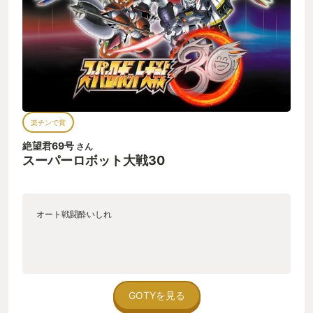
楽チンで賞
絶望君69号
さん
スーパーロボット大戦30
オート戦闘酔いしれ
GOTYを見る