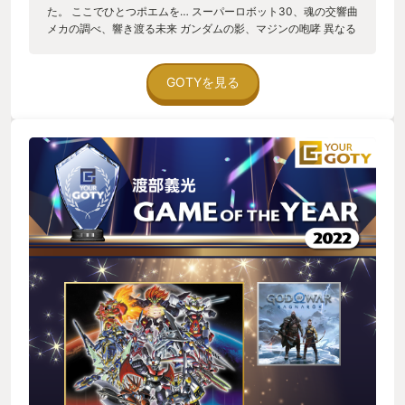
た。 ここでひとつポエムを… スーパーロボット30、魂の交響曲
メカの調べ、響き渡る未来 ガンダムの影、マジンの咆哮 異なる
運命が交わる場所 ブレンディールの風、センチネルの夢 パイロ
ットたちの情熱が渦巻く スクランブルキーを握りしめ スーパー
ロボット、舞台の幕開け 戦いのリズム、心に鳴り響く スパロボ
GOTYを見る
30、冒険の旅路へ このゲームのお陰でQOLが180度変わりまし
た。