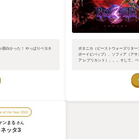
ゃ面白かった！ やっぱりベヨネ
ボタニカ（ビーストウォーズリター
。
ボーイビバップ）、ソフィア（アサ
ア レプリカント）。。。そして、
言って良いくらい田中敦子さんが出演
の頃から好きな声優さんが演じられ
ら！選択肢は１つっ！買うしかない
ュに操作し、お洒落な音楽と共に爽
楽しめています🎶
 of the Year 2022
ケンまる
さん
ネッタ3