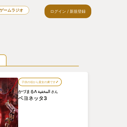
🎙ゲームラジオ
ログイン / 新規登録
子供の頃から貴女の虜です💕
かづまるΛ المخفية
さん
ベヨネッタ3