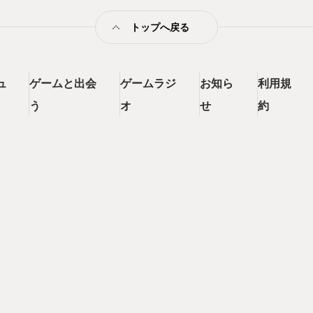
ら完成形の作品に新要素を加える
魔獣を召喚して操作する気持ち
トップへ戻る
ゲームのボリュームも10数時間
てくれます。 良い体験で終われ
たくなるのです。 このレビュー
味を持った方がいらっしゃれば
ュ
ゲームと出会
ゲームラジ
お知ら
利用規
作はアクションは最高なのですが
めるからです。 1作目は現在、
う
オ
せ
約
んでみて面白ければ2作目3作目と
chオンラインに加入している方な
がお得です。