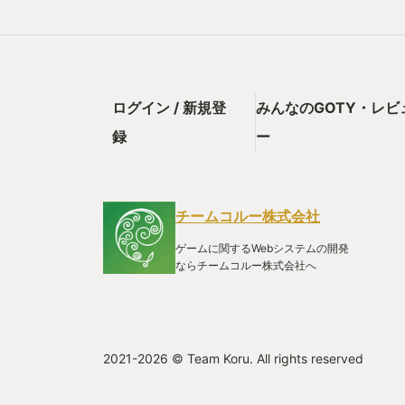
する「デーモンスレイブ」が加わりました。 1作目か
とともすれば「ぶっ壊れ」になるケースもある中、大
よさ、面白さは奇跡といってもいいかもしれません。 
でエンディングまでいけて気持ちよく作品を卒業させ
るから前述したようにふとしたタイミングでまた遊び
を見てもしベヨネッタシリーズを遊んだ事がなく、興
ログイン / 新規登
みんなのGOTY・レビ
まずは1作目を遊ばれる事を強くお勧めします。 最新
ストーリーについては過去作を知っていた方が断然楽し
録
ー
Switchで3000円台で購入可能なのでとりあえず遊
続けていくのをお勧めします。 →ニンテンドーSwit
らニンテンドーカタログチケットで2と3を購入するの
チームコルー株式会社
ゲームに関するWebシステムの開発
ならチームコルー株式会社へ
2021-2026 © Team Koru. All rights reserved