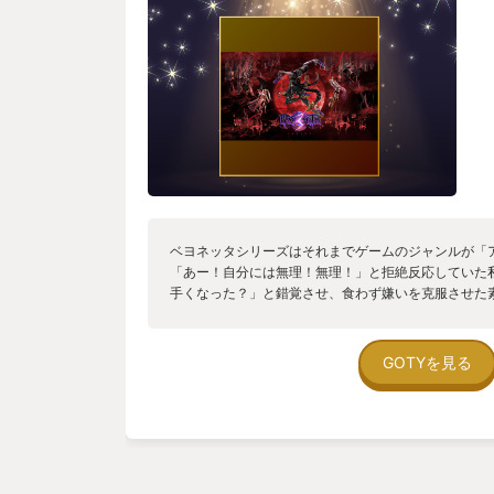
ベヨネッタシリーズはそれまでゲームのジャンルが「
「あー！自分には無理！無理！」と拒絶反応していた
手くなった？」と錯覚させ、食わず嫌いを克服させた素
登場したのは2009年10月との事で今から13年も前
時々遊びたくなります。 実際、ベヨネッタ3発売前に
兼ねて遊んだのですが1作目で既に「完成形」となって
GOTYを見る
の攻撃を紙一重で避けると画面に紫のモヤがかかり、
る「ウィッチタイム」。 ハリウッド映画「マトリッ
写体の動きはスローモーションで見えるが、カメラワ
トタイム」がありますが「ウィッチタイム」を初めて体
で操作しているような不思議な感覚がありました。 最
ら続く、アクションの気持ちよさはそのままに新たな