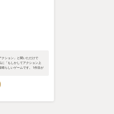
アクション」と聞いただけで
私に「もしかしてアクション上
晴らしいゲームです。 1作目が
になりますがいまだに色褪せず、
1と2をストーリーのおさらいを
いた事がよくわかりました。 敵
自分以外の時間がゆっくり流れ
クス」で発明された映像表現に被
ークは高速で移動する「バレッ
験した時、同作のSFXを自分
新作「ベヨネッタ3」は1作目か
アクションとして大魔獣を召喚