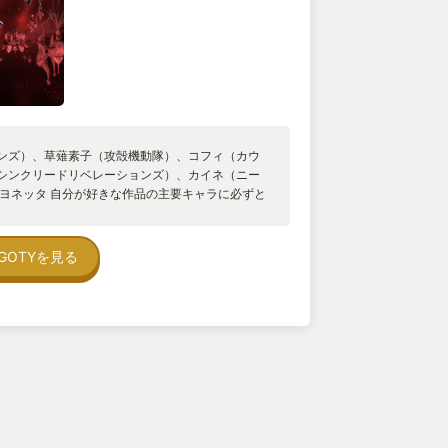
ンズ）、草薙素子（攻殻機動隊）、コフィ（カウ
シンクリードリベレーションズ）、カイネ（ニー
ベヨネッタ 自分が好きな作品の主要キャラに必ずと
されていてその度に聴き惚れていました🎶 子供
る作品の新作が持っているハードで遊べる？！ な
でしょう！ カッコよく可憐な魔女をスタイリッシ
GOTYを見る
快に敵を討ち滅ぼす！ もうそれだけでこの作品を