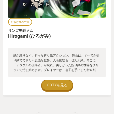
好きな世界で賞
リンゴ男爵
さん
Hirogami (ひろがみ)
紙が織りなす、折々な折り紙アクション。 舞台は、すべてが折
り紙でできた不思議な世界。人も動物も、ぜんぶ紙。そこに
「デジタルの侵略者」が現れ、美しかった折り紙の世界をグリ
ッチで汚し始めます。プレイヤーは、扇子を手にした折り紙
「尋（ひろ）」となって、グリッチを退治し、折り紙の世界の
平和を取り戻すために戦います。 私がこのゲームをオススメす
る理由は、「アクションの楽しさ」と「素敵な世界観」です。
GOTYを見る
このゲームでは、さまざまな動物の折り紙に変形することがで
きます。 丸まって転がりながら敵や障害物を吹き飛ばすパワー
型の動物や、ジャンプ力が高く立体的な足場遊びを広げてくれ
る動物など、折り紙ならではのアクションが楽しめます。どの
形になるかが、そのままギミック攻略や戦闘スタイルに直結し
ているのが本当に気持ちいいです。 また、折り紙世界のビジュ