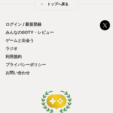
トップへ戻る
アルも最高です。紙の質感、絵本のような風景、そこを侵食し
ていくデジタルノイズ、ただ歩いているだけで楽しいです。
BGMも和楽器をベースにしたサウンドで、世界観とマッチして
います。 絵本のような見た目の、折り紙アクション。 優しげな
ビジュアルの裏に、しっかりと遊びごたえのあるアクションが
ログイン / 新規登録
詰まった『ひろがみ』。 興味がわいた方には、ぜひこの世界を
みんなのGOTY・レビュー
自分の手で“折って・広げて”みてほしいです。
ゲームと出会う
ラジオ
利用規約
プライバシーポリシー
お問い合わせ