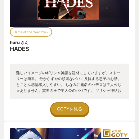
Game of the Year 2022
haru
さん
HADES
難しいイメージのギリシャ神話を題材にしていますが、ストー
リーは簡単。 分からずやの頑固なパパに反抗する息子のお話。
とことん感情移入しやすい。 ちなみに題名のハデスは主人公じ
ゃありません。冥界の王で主人公のパパです。 ギリシャ神話お
なじみのキャラが、親しみやすい家族の雰囲気を出して接して
きます。 ゲームをまとめると、超絶仲の悪いパパの元から何度
も脱出を図るローグライクゲーム。 脱出に失敗し、負けて帰っ
GOTYを見る
てくると、パパからの嫌味アンド煽り。 くっそー絶対見返して
やるかんな！という気持ちで繰り返し挑戦しちゃって時間が溶
ける溶ける。 脱出をする一回あたりの時間も、忙しい現代人に
ピッタリ。スキマ時間にちょこっとってプレイ可能です。そん
な短時間のプレイで失敗しても主人公は成長し、パパへの反逆