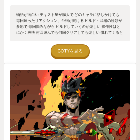
物語が面白い テキスト量が膨大で どのキャラに話しかけても
毎回違ったリアクション、台詞が聞ける ビルド・武器の種類が
多彩で 毎回悩みながら ビルドしていくのが楽しい 操作性はと
にかく爽快 何回遊んでも何回クリアしても楽しい 慣れてくると
1周20分ほどで クリアできるので トロコンした今でも PS4をつ
けたら取りあえず ハデスを1周クリアしてから 別のゲームを遊
ぶ位に今でもハマッています
GOTYを見る