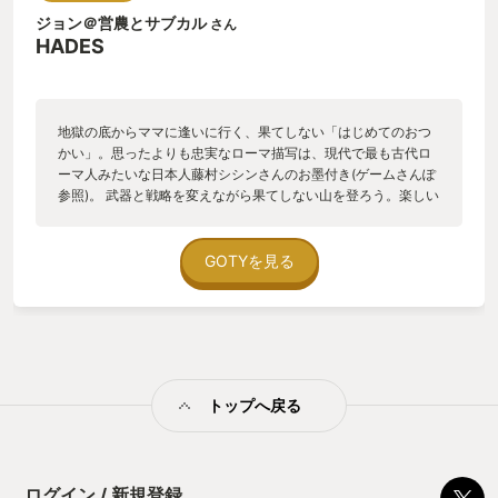
ジョン＠営農とサブカル
さん
HADES
地獄の底からママに逢いに行く、果てしない「はじめてのおつ
かい」。思ったよりも忠実なローマ描写は、現代で最も古代ロ
ーマ人みたいな日本人藤村シシンさんのお墨付き(ゲームさんぽ
参照)。 武器と戦略を変えながら果てしない山を登ろう。楽しい
ローグライトゲームなのだけど、アクションが難しくおじさん
はクリアが一回しか出来てません。
GOTYを見る
トップへ戻る
ログイン / 新規登録