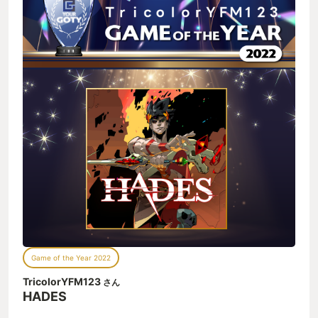
の糧とします笑 心が折れる隙を与えません。 音楽も絵もゲーム
の雰囲気ピッタリ。冥界のダークな雰囲気と、登場人物の陽気
さをうまく表現してます。おすすめは3本頭の犬、ケルベロス。
めっちゃくちゃ可愛い。今ゲームでの癒し系です。ゼウスやポ
セイドンなども親戚のいいおじちゃん枠で背中を押してくれま
す。 難易度も絶妙。敵が強すぎるということも、弱すぎること
もない、豚汁の七味唐辛子のような、旨さと辛さの両立。 成長
システムがわかりやすさと、組み立ての奥深さも貢献している
と思います。 今年やったゲームでとことんハマりました。ぜひ
やったことない方、寒い季節に最高の豚汁ゲー、Hades一杯い
かがですか？
Game of the Year 2022
TricolorYFM123
さん
HADES