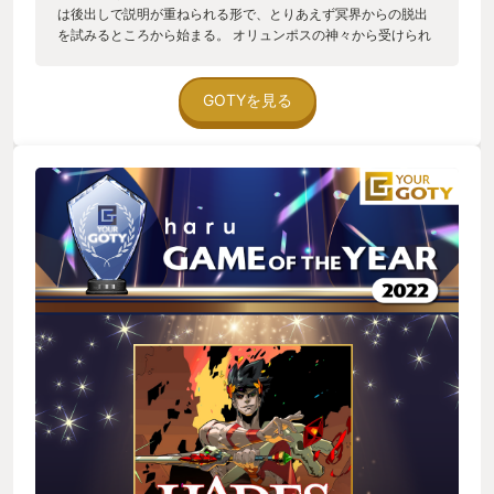
は後出しで説明が重ねられる形で、とりあえず冥界からの脱出
を試みるところから始まる。 オリュンポスの神々から受けられ
る、功徳と呼ばれる自身の強化を三択から選ぶタイプのローグ
ライクアクションゲーム。脱出を試みる度にゼロから始まり、
部屋を移動する度にどの神が手助けしてくれるのか、その神の
GOTYを見る
どの功徳が三択に現れるのか、ランダムな組み合わせを楽し
む。あれが欲しいのに！と思うときに限って出ないものなんで
すよねえ。 ザグレウスが扱う武器は六種類、武器それぞれに四
つの態、神々は十柱、功徳がそれぞれ十数種類、二柱が連携す
るデュオ功徳、と無限の組み合わせを操り、邪魔をしてくる冥
界の住人たちを薙ぎ払っていく。 また、脱出に成功しても、と
ある事情でまたすぐに館に戻されることになるが、その度にス
トーリーが進行。計十回の脱出でストーリーが完結するので、
何度も脱出したくなる工夫がされている。 何度やっても同じ組
み合わせはなく、その度に攻め方を変えるのが楽しくて、気づ
けばこのゲームを起動している。他のゲームをやっていてもこ
のゲームに戻ってくる、ということが多く、またこの先もまだ
まだやるつもりなので、これが僕のゲーム・オブ・ザ・イヤー
です。 尚、今作は既に過去ゲーム・オブ・ザ・イヤーに選ばれ
ています。僕は今年プレイしたので今年のGOTYです。