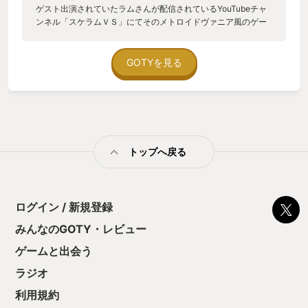
ゲスト出演されていたラムさんが配信されているYouTubeチャ
ンネル「スケラムＶＳ」にてそのメトロイドヴァニア風のゲー
ムの存在を知る。 LA-MULANA（ラ・ムラーナ） え？聞いた
事の無いタイトル。 どんなゲーム？ そんな風に思いながら動画
を見ていると、ドットなキャラクターがムチを振ったりジャン
GOTYを見る
プしたり子供の頃から散々親しんだファミコンのゲームを思い
出し、その時心の中では「楽しそう」と本気で思っていまし
た。 動画を見終わった後、気が付いたら謎の巨大遺跡「ラ・ム
ラーナ」の入口に降り立ち、遺跡に誘われるようにその深みに
足を踏み入れてゆきました。 思えば、Switch版がセールで296
円だった時から既に遺跡の入り口は大きく開き自分を取り込も
トップへ戻る
うとしていたのかも知れません。 シンプルなゲームだと思い込
み何も考えずに先へ先へと進んでいくと、帰路を忘れ不安にな
るほど先に進めてしまう広大な空間が待ち構えています。 遺跡
の閉鎖された空間の中なのにオープンワールドのゲームの様に
何でも出来てしまうというのが最初の感触でした。 調子に乗っ
ログイン / 新規登録
て進んだ結果、遺跡の奥から戻ることが出来ずにリスタートす
みんなのGOTY・レビュー
ることになりましたが、それがこのゲームに対する考え方を改
めるきっかけとなり、またゲームを深く知りたいという欲求に
ゲームと出会う
繋がった様な気がします。 それからは遺跡の謎を解き明かす
為、愛用の方眼ノートを片手に慎重に探索するスタイルになり
ラジオ
ました。 そうすると先程素通りした意味深なオブジェクト、そ
利用規約
して遺跡で命を落とした探検家達のメッセージ、謎の石碑の言