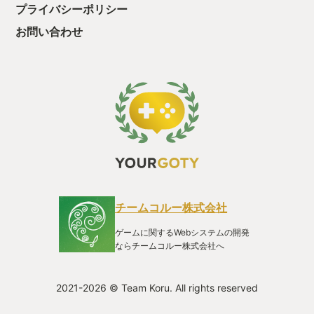
葉を書き取りながらマッピングしていくのが楽しくなりただの
プライバシーポリシー
アクションゲームでは無いと気付き始めます。 その情報量はか
なり多く、一見何を示唆しているのか分からない情報や「今、
お問い合わせ
その情報ここで言う？」みたいな先のエリアの情報もあり、勉
強が苦手な自分には謎解きの前に情報を整理する必要がありそ
こが一番の難敵でした。 マッピングと情報の記入をしながら、
とにかく怪しい所ではムチを振ったりナイフを振り回したり総
当りでやっていくと時には壁が崩れ新たなエリアに誘われた
り、天罰システムで命を落としたり即死トラップにはまったり
(後者が圧倒的に多い)、今思うと良い思い出です。 そしてボス
に心を折られ、情報を探すのに遺跡を何度も巡るを繰り返し愛
用のノートがマップと文字で24ページ埋め尽くされた頃メイン
ストーリークリアとなりました。 プレイ中に購入したゲーム
や、未プレイのゲームがある中、クリアまで諦めず純粋に楽し
めたLA-MULANAを今年のyourGOTYとします。 最後に文頭の
メッセージは、遺跡の中の石碑に刻まれた言葉で、ゲーム全般
チームコルー株式会社
通して自分のプレイスタイルに対して指摘されているようで妙
に心に残ってしまいました。 最高に難しかったけど最高に楽し
ゲームに関するWebシステムの開発
かった！ありがとう！
ならチームコルー株式会社へ
2021-2026 © Team Koru. All rights reserved