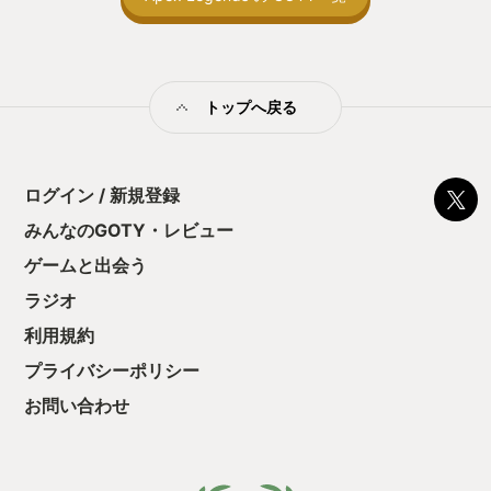
止する設定を有効
の仕組みの理解が
満足できるまで予
る！これにより沼
ミットがあるのに
トップへ戻る
に勤しんでしまう
型のローグライト
をクリアしたら今
う気持ちを揺るが
ログイン / 新規登録
後の報酬で「これ
ちゃうじゃぁん。
みんなのGOTY・レビュー
っと試すだけだか
ゲームと出会う
て、クリアしちゃ
酬きたよ。もう寝
ラジオ
・・・・・ 「ぉ
た、クリアまでや
利用規約
も工場自動化沼に
プライバシーポリシー
お問い合わせ