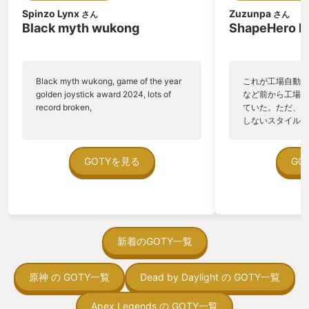
Spinzo Lynx
Zuzunpa
さん
さん
Black myth wukong
ShapeHero F
Black myth wukong, game of the year
これが工場自動化
golden joystick award 2024, lots of
など前から工場自
record broken,
ていた。ただ、P
しないスタイルだし、P
のゲームいっぱい
ていた。 ただ、Sha
在を知ってから、
GOTYを見る
GO
う。気になる。ほ
ゃった。あぁ、セ
っている。あっ、
がない少しだけだ
を始めると、覚え
間制限があって、
新着のGOTY一覧
取っ付きづらいじ
トコンベアの配置
原神 の GOTY一覧
Dead by Daylight の GOTY一覧
ん！このゲーム、
向けか？というの
の印象。 しかし
Apex Legends の GOTY一覧