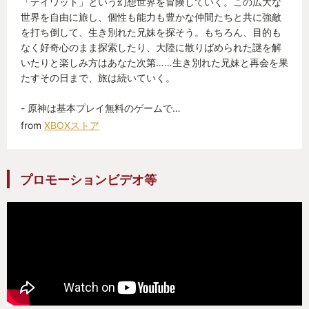
「テイワット」という幻想世界を冒険していく。この広大な
世界を自由に旅し、個性も能力も豊かな仲間たちと共に強敵
を打ち倒して、生き別れた兄妹を探そう。もちろん、目的も
なく好奇心のまま探索したり、大陸に散りばめられた謎を解
いたりと楽しみ方はあなた次第……生き別れた兄妹と再会を果
たすその日まで、旅は続いていく。
- 原神は基本プレイ無料のゲームで…
from
XBOXストア
プロモーションビデオ等