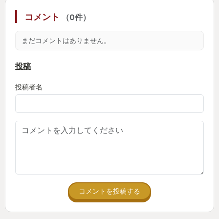
ク！それが、新規でとられているのだからファンに
コメント
（0件）
はとっても嬉しいもの。
まだコメントはありません。
最後に、デラックス版のおまけでついてきたCG集な
どをみて、30年前の青春時代を思い出すきっかけと
投稿
なりました。どうもありがとう。
投稿者名
と言うわけで、自分はときめきメモリアル forever
with you エモーショナル デラックスを推します。
コメントを投稿する