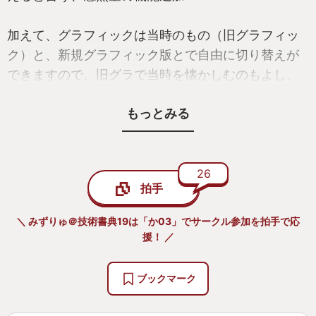
加えて、グラフィックは当時のもの（旧グラフィッ
ク）と、新規グラフィック版とで自由に切り替えが
できますので、旧グラで当時を懐かしむのもよし、
新グラフィックで新たな1ページを開くのもよし、で
もっとみる
す。
特に、新グラフィック派生作品（ゲームボーイポケ
ット版やドラマシリーズ）に登場したキャラ（ヒロ
イン／サブヒロイン）もこっそりと背景で登場して
26
拍手
いたなど、ちょっとしたお楽しみ要素も。
何より、リメイクに関して時代的な背景から危機感
＼ みずりゅ＠技術書典19は「か03」でサークル参加を拍手で応
があった「お風呂の覗きシーン」も再現させてもら
援！ ／
えたのは、さすがわかっている！と言える。
ブックマーク
そして、何より！
ときメモと言えば、クリア後のエンディングトー