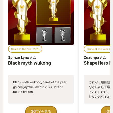
Game of the Year 2025
Game of the Year 20
Spinzo Lynx
Zuzunpa
さん
さん
Black myth wukong
ShapeHero F
Black myth wukong, game of the year
これが工場自動化
golden joystick award 2024, lots of
など前から工場自
record broken,
ていた。ただ、P
しないスタイルだし、P
のゲームいっぱい
ていた。 ただ、Sha
在を知ってから、
GOTYを見る
GO